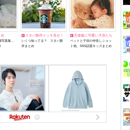
とめ
スタバ新作イッキ見せ！
天使級に可愛い子供たち
猫写真集…
いくつ知ってる？ スタバ新
ペットと子供の仲良しショッ
リ
作まとめ
ト他、SNS話題キッズまとめ