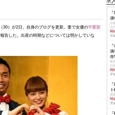
求
「
須
社
（30）が2日、自身のブログを更新。妻で女優の
平愛梨
ス
時給
を報告した。出産の時期などについては明かしていな
アル
「
須
住
株
け
時給
アル
「
ト
医
時給
アル
「