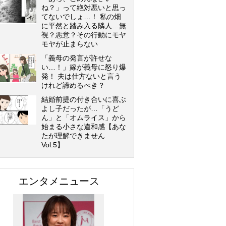
ね？」って絶対悪いと思っ
てないでしょ…！ 私の畑
に平然と踏み入る隣人…無
視？悪意？その行動にモヤ
モヤが止まらない
「義母の発言が許せな
い…！」嫁が義母に怒り爆
発！ 夫は仕方ないと言う
けれど諦めるべき？
結婚前提の付き合いに喜ぶ
よし子だったが…「うど
ん」と「オムライス」から
始まる小さな違和感【あな
たが理解できません
Vol.5】
エンタメニュース