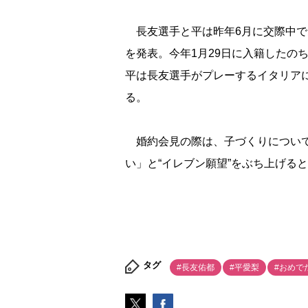
長友選手と平は昨年6月に交際中であ
を発表。今年1月29日に入籍したの
平は長友選手がプレーするイタリア
る。
婚約会見の際は、子づくりについて
い」と“イレブン願望”をぶち上げる
タグ
#長友佑都
#平愛梨
#おめで