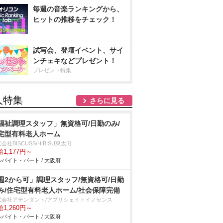
毎週の音楽ランキングから、
ヒットの推移をチェック！
試写会、登壇イベント、サイ
ンチェキなどプレゼント！
プレゼント特集
人特集
さらに見る
福祉調理スタッフ」無資格可/日勤のみ/
宅型有料老人ホーム
会社BISCUSS/HIBISU東太田
1,177円～
バイト・パート / 大阪府
週2から可」調理スタッフ/無資格可/日勤
み/住宅型有料老人ホーム/社会保障完備
式会社アテンダント/アプリシェイトイノセンス
1,260円～
バイト・パート / 大阪府