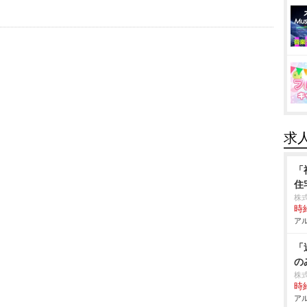
求
「
住
株式
時給
アル
「
の
株
時給
アル