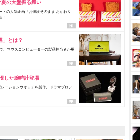
マ夏の大盤振る舞い
ートの人気企画「お値段そのまま おかわり
催！
選」とは？
で、マウスコンピューターの製品担当者が用
表現した腕時計登場
ラボレーションウオッチを製作。ドラマプロデ