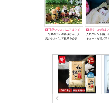
可愛いシルバニアまとめ
癒やしの猫ま
『鬼滅の刃』の再現ほか、人
人気タレント猫、
気のシルバニア投稿を公開
キュートな猫ズラ