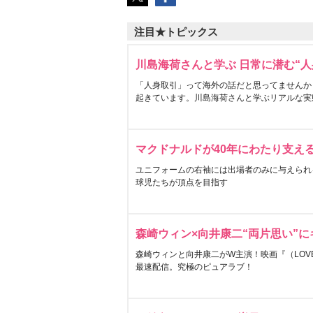
注目★トピックス
川島海荷さんと学ぶ 日常に潜む“人
「人身取引」って海外の話だと思ってませんか
起きています。川島海荷さんと学ぶリアルな実
マクドナルドが40年にわたり支え
ユニフォームの右袖には出場者のみに与えられ
球児たちが頂点を目指す
森崎ウィン×向井康二“両片思い”
森崎ウィンと向井康二がW主演！映画『（LOVE S
最速配信。究極のピュアラブ！