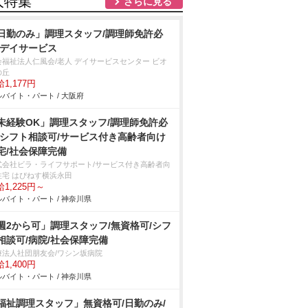
人特集
さらに見る
日勤のみ」調理スタッフ/調理師免許必
/デイサービス
会福祉法人仁風会/老人 デイサービスセンター ビオ
の丘
1,177円
バイト・パート / 大阪府
未経験OK」調理スタッフ/調理師免許必
/シフト相談可/サービス付き高齢者向け
宅/社会保障完備
式会社ビラ・ライフサポート/サービス付き高齢者向
住宅 はぴねす横浜永田
1,225円～
バイト・パート / 神奈川県
週2から可」調理スタッフ/無資格可/シフ
相談可/病院/社会保障完備
療法人社団朋友会/ワシン坂病院
1,400円
バイト・パート / 神奈川県
福祉調理スタッフ」無資格可/日勤のみ/