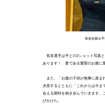
長友佑都＆平愛梨
長友選手は平との2ショット写真と
あります！ 妻である愛梨のお腹に
また、「お腹の子供が無事に産まれ
決意するとともに「これからは今ま
会える期待を抱き歩んでいきます。
びかけた。