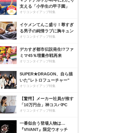
マクドナルドが40年にわたり
支える「小学生の甲子園」
オリコンタイアップ特集
イケメンてんこ盛り！尊すぎ
る男子の純情ラブに胸キュン
オリコンタイアップ特集
デカすぎ都市伝説発生!?ファ
ミマ45％増量作戦再来
オリコンタイアップ特集
SUPER★DRAGON、自ら描
いた”レトロフューチャー”
オリコンタイアップ特集
【驚愕】メーカー社員が推す
「10万円台」神コスパPC
オリコンタイアップ特集
一番似合う登場人物は…
『VIVANT』限定ウオッチ