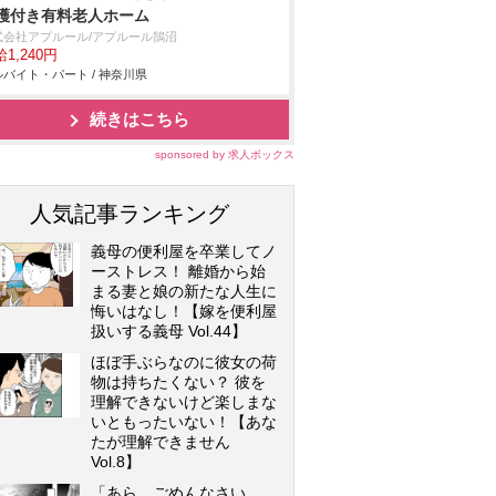
護付き有料老人ホーム
式会社アプルール/アプルール鵠沼
1,240円
バイト・パート / 神奈川県
続きはこちら
sponsored by 求人ボックス
人気記事ランキング
義母の便利屋を卒業してノ
ーストレス！ 離婚から始
まる妻と娘の新たな人生に
悔いはなし！【嫁を便利屋
扱いする義母 Vol.44】
ほぼ手ぶらなのに彼女の荷
物は持ちたくない？ 彼を
理解できないけど楽しまな
いともったいない！【あな
たが理解できません
Vol.8】
「あら、ごめんなさい