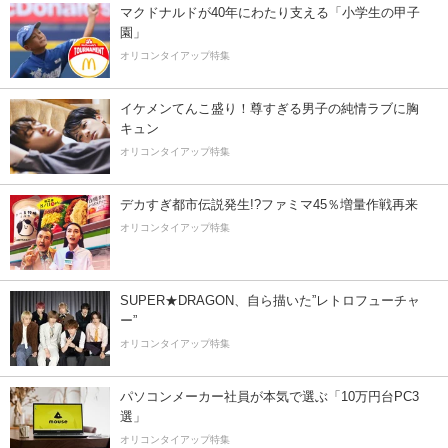
マクドナルドが40年にわたり支える「小学生の甲子
園」
オリコンタイアップ特集
イケメンてんこ盛り！尊すぎる男子の純情ラブに胸
キュン
オリコンタイアップ特集
デカすぎ都市伝説発生!?ファミマ45％増量作戦再来
オリコンタイアップ特集
SUPER★DRAGON、自ら描いた”レトロフューチャ
ー”
オリコンタイアップ特集
パソコンメーカー社員が本気で選ぶ「10万円台PC3
選」
オリコンタイアップ特集