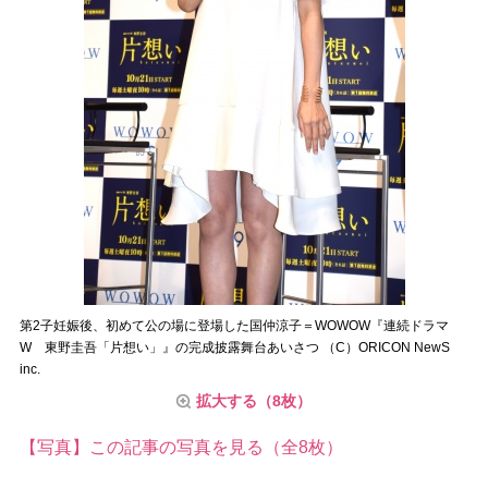
第2子妊娠後、初めて公の場に登場した国仲涼子＝WOWOW『連続ドラマ
W 東野圭吾「片想い」』の完成披露舞台あいさつ （C）ORICON NewS
inc.
拡大する（8枚）
【写真】この記事の写真を見る（全8枚）