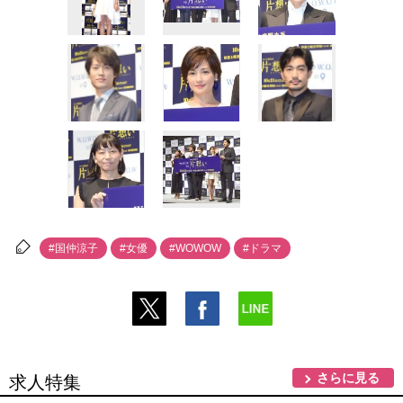
#国仲涼子
#女優
#WOWOW
#ドラマ
さらに見る
求人特集