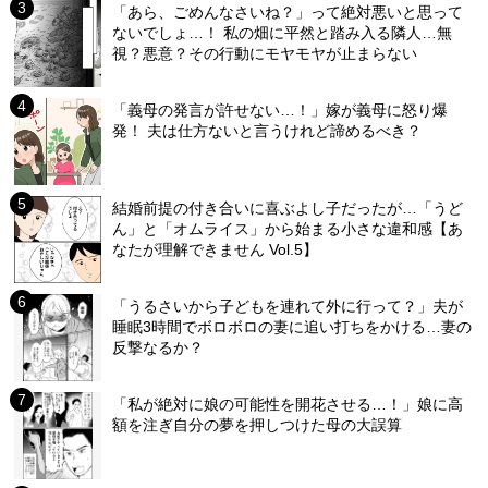
「あら、ごめんなさいね？」って絶対悪いと思って
ないでしょ…！ 私の畑に平然と踏み入る隣人…無
視？悪意？その行動にモヤモヤが止まらない
「義母の発言が許せない…！」嫁が義母に怒り爆
発！ 夫は仕方ないと言うけれど諦めるべき？
結婚前提の付き合いに喜ぶよし子だったが…「うど
ん」と「オムライス」から始まる小さな違和感【あ
なたが理解できません Vol.5】
「うるさいから子どもを連れて外に行って？」夫が
睡眠3時間でボロボロの妻に追い打ちをかける…妻の
反撃なるか？
「私が絶対に娘の可能性を開花させる…！」娘に高
額を注ぎ自分の夢を押しつけた母の大誤算