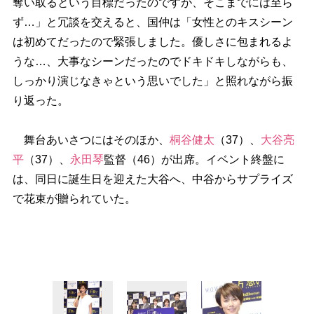
奪い取るという目標だったのですが、そこまでには至ら
ず…」と冗談を交えると、国仲は「女性とのキスシーン
は初めてだったので緊張しました。優しさに包まれるよ
うな…、大事なシーンだったのでドキドキしながらも、
しっかり演じなきゃという思いでした」と照れながら振
り返った。
舞台あいさつにはそのほか、
桐谷健太
（37）、
大谷亮
平
（37）、
永田琴
監督（46）が出席。イベント終盤に
は、同日に誕生日を迎えた大谷へ、中谷からサプライズ
で花束が贈られていた。