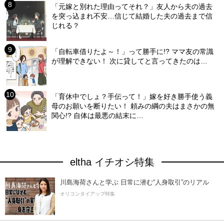
「元嫁と別れた理由ってそれ？」友人から夫の過去
を突っ込まれ不安…信じて結婚した夫の過去まで信
じれる？
「自転車借りたよ～！」って勝手に!? ママ友の常識
が理解できない！ 次に貸してと言ってきたのは…
「育休中でしょ？手伝って！」嫁を好き勝手使う義
母のお願いを断りたい！ 頼みの綱の夫はまさかの無
関心!? 自体は最悪の結末に…
eltha イチオシ特集
川島海荷さんと学ぶ 日常に潜む“人身取引”のリアル
オリコンタイアップ特集