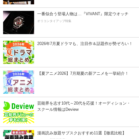
一番似合う登場人物は…『VIVANT』限定ウオッチ
オリコンタイアップ特集
2026年7月夏ドラマも、注目作＆話題作が勢ぞろい！
【夏アニメ2026】7月期夏の新アニメを一挙紹介！
芸能界を志す10代～20代を応援！オーディション・
スクール情報はDeview
漫画読み放題サブスクおすすめ11選【徹底比較】