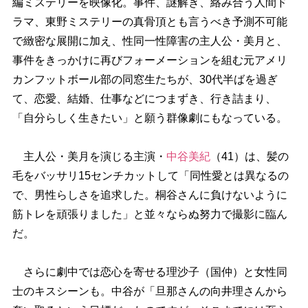
編ミステリーを映像化。事件、謎解き、絡み合う人間ド
ラマ、東野ミステリーの真骨頂とも言うべき予測不可能
で緻密な展開に加え、性同一性障害の主人公・美月と、
事件をきっかけに再びフォーメーションを組む元アメリ
カンフットボール部の同窓生たちが、30代半ばを過ぎ
て、恋愛、結婚、仕事などにつまずき、行き詰まり、
「自分らしく生きたい」と願う群像劇にもなっている。
主人公・美月を演じる主演・
中谷美紀
（41）は、髪の
毛をバッサリ15センチカットして「同性愛とは異なるの
で、男性らしさを追求した。桐谷さんに負けないように
筋トレを頑張りました」と並々ならぬ努力で撮影に臨ん
だ。
さらに劇中では恋心を寄せる理沙子（国仲）と女性同
士のキスシーンも。中谷が「旦那さんの向井理さんから