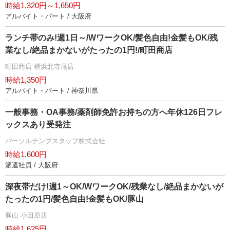
時給1,320円～1,650円
アルバイト・パート / 大阪府
ランチ帯のみ!週1日～/WワークOK/髪色自由!金髪もOK/残
業なし/絶品まかないがたったの1円!/町田商店
町田商店 横浜北寺尾店
時給1,350円
アルバイト・パート / 神奈川県
一般事務・OA事務/薬剤師免許お持ちの方へ年休126日フレ
ックスあり受発注
パーソルテンプスタッフ株式会社
時給1,600円
派遣社員 / 大阪府
深夜帯だけ!週1～OK/WワークOK/残業なし/絶品まかないが
たったの1円/髪色自由!金髪もOK/豚山
豚山 小田原店
時給1,625円