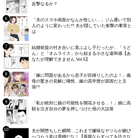
反撃なるか？
「夫のスマホ画面がなんか怪しい…」ジム通いで別
人のように変わった!? 夫が隠していた衝撃の事実と
は
結婚前提の付き合いに喜ぶよし子だったが…「うど
ん」と「オムライス」から始まる小さな違和感【あ
なたが理解できません Vol.5】
「嫁に問題があるから息子が目移りしたのよ！」義
母の驚きの見解に唖然…嫁の高学歴が原因だと主
張!?
「私が絶対に娘の可能性を開花させる…！」娘に高
額を注ぎ自分の夢を押しつけた母の大誤算
夫が闇堕ちした瞬間…これまで嫌味なヤツらが媚び
へつらう姿は滑稽だな！【母親ならすべてを許さな