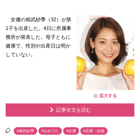
女優の相武紗季（32）が第
1子を出産した。4日に所属事
務所が発表した。母子ともに
健康で、性別や出産日は明か
していない。
拡大する
記事全文を読む
#相武紗季
#おめでた
#女優
#恋愛・結婚