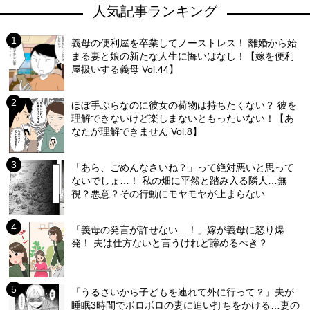
人気記事ランキング
義母の便利屋を卒業してノーストレス！ 離婚から始
まる妻と娘の新たな人生に悔いはなし！【嫁を便利
屋扱いする義母 Vol.44】
ほぼ手ぶらなのに彼女の荷物は持ちたくない？ 彼を
理解できないけど楽しまないともったいない！【あ
なたが理解できません Vol.8】
「あら、ごめんなさいね？」って絶対悪いと思って
ないでしょ…！ 私の畑に平然と踏み入る隣人…無
視？悪意？その行動にモヤモヤが止まらない
「義母の発言が許せない…！」嫁が義母に怒り爆
発！ 夫は仕方ないと言うけれど諦めるべき？
「うるさいから子どもを連れて外に行って？」夫が
睡眠3時間でボロボロの妻に追い打ちをかける…妻の