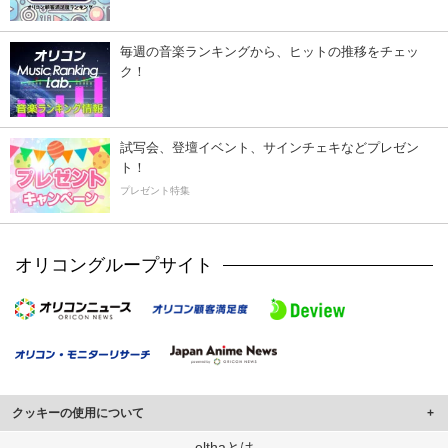
毎週の音楽ランキングから、ヒットの推移をチェッ
ク！
試写会、登壇イベント、サインチェキなどプレゼン
ト！
プレゼント特集
オリコングループサイト
クッキーの使用について
このサイトでは Cookie を使用して、ユーザーに合わせたコンテンツや広告の
elthaとは