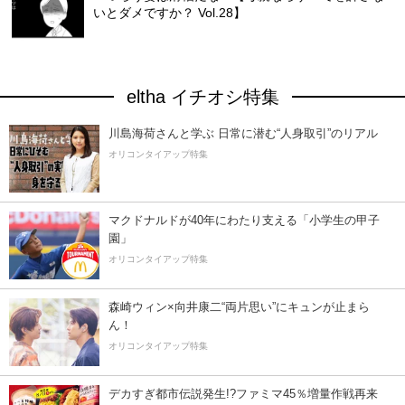
いとダメですか？ Vol.28】
eltha イチオシ特集
川島海荷さんと学ぶ 日常に潜む“人身取引”のリアル
オリコンタイアップ特集
マクドナルドが40年にわたり支える「小学生の甲子
園」
オリコンタイアップ特集
森崎ウィン×向井康二“両片思い”にキュンが止まら
ん！
オリコンタイアップ特集
デカすぎ都市伝説発生!?ファミマ45％増量作戦再来