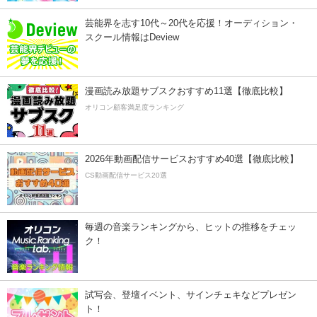
芸能界を志す10代～20代を応援！オーディション・
スクール情報はDeview
漫画読み放題サブスクおすすめ11選【徹底比較】
オリコン顧客満足度ランキング
2026年動画配信サービスおすすめ40選【徹底比較】
CS動画配信サービス20選
毎週の音楽ランキングから、ヒットの推移をチェッ
ク！
試写会、登壇イベント、サインチェキなどプレゼン
ト！