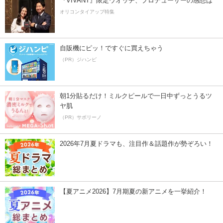
『VIVANT』限定ウオッチ、プロデューサーの感想は
オリコンタイアップ特集
自販機にピッ！ですぐに買えちゃう
（PR）ジハンピ
朝1分貼るだけ！ミルクピールで一日中ずっとうるツ
ヤ肌
（PR）サボリーノ
2026年7月夏ドラマも、注目作＆話題作が勢ぞろい！
【夏アニメ2026】7月期夏の新アニメを一挙紹介！