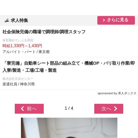
さらに見る
求人特集
社会保険完備の職場で調理師/調理スタッフ
保育園めでぃぷる用賀
時給1,330円～1,430円
アルバイト・パート / 東京都
「寮完備」自動車シート部品の組み立て・機械OP・バリ取り作業/即
入寮/製造・工場/工場・製造
株式会社京栄センター
派遣社員 / 神奈川県
sponsored by 求人ボックス
1 / 4
前へ
次へ