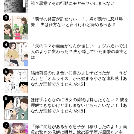
視？悪意？その行動にモヤモヤが止まらない
「義母の発言が許せない…！」嫁が義母に怒り爆
発！ 夫は仕方ないと言うけれど諦めるべき？
「夫のスマホ画面がなんか怪しい…」ジム通いで別
人のように変わった!? 夫が隠していた衝撃の事実と
は
結婚前提の付き合いに喜ぶよし子だったが…「うど
ん」と「オムライス」から始まる小さな違和感【あ
なたが理解できません Vol.5】
ほぼ手ぶらなのに彼女の荷物は持ちたくない？ 彼を
理解できないけど楽しまないともったいない！【あ
なたが理解できません Vol.8】
「嫁に問題があるから息子が目移りしたのよ！」義
母の驚きの見解に唖然…嫁の高学歴が原因だと主