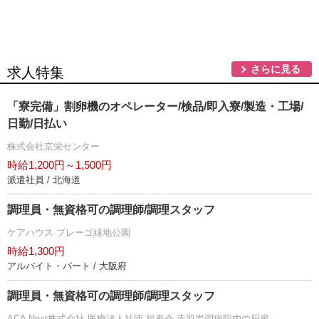
さらに見る
求人特集
「寮完備」割卵機のオペレーター/検品/即入寮/製造・工場/
日勤/日払い
株式会社京栄センター
時給1,200円～1,500円
派遣社員 / 北海道
調理員・無資格可の調理師/調理スタッフ
ケアハウス プレーゴ緑地公園
時給1,300円
アルバイト・パート / 大阪府
調理員・無資格可の調理師/調理スタッフ
ACA Next株式会社 医療法人社団 福寿会 赤羽岩淵病院内の厨房