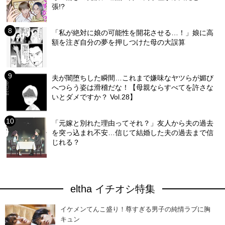
張!?
「私が絶対に娘の可能性を開花させる…！」娘に高
額を注ぎ自分の夢を押しつけた母の大誤算
夫が闇堕ちした瞬間…これまで嫌味なヤツらが媚び
へつらう姿は滑稽だな！【母親ならすべてを許さな
いとダメですか？ Vol.28】
「元嫁と別れた理由ってそれ？」友人から夫の過去
を突っ込まれ不安…信じて結婚した夫の過去まで信
じれる？
eltha イチオシ特集
イケメンてんこ盛り！尊すぎる男子の純情ラブに胸
キュン