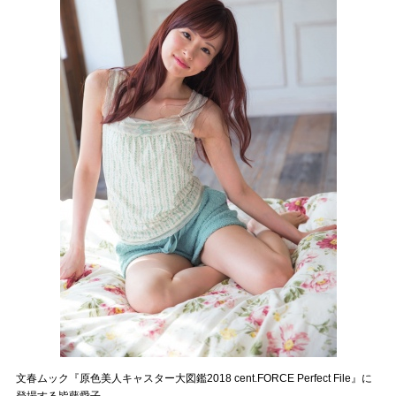
文春ムック『原色美人キャスター大図鑑2018 cent.FORCE Perfect File』に