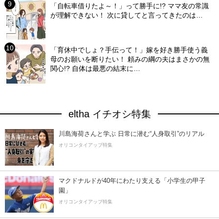
「自転車借りたよ～！」って勝手に!? ママ友の常識
が理解できない！ 次に貸してと言ってきたのは…
「育休中でしょ？手伝って！」嫁を好き勝手使う義
母のお願いを断りたい！ 頼みの綱の夫はまさかの無
関心!? 自体は最悪の結末に…
eltha イチオシ特集
川島海荷さんと学ぶ 日常に潜む“人身取引”のリアル
オリコンタイアップ特集
マクドナルドが40年にわたり支える「小学生の甲子
園」
オリコンタイアップ特集