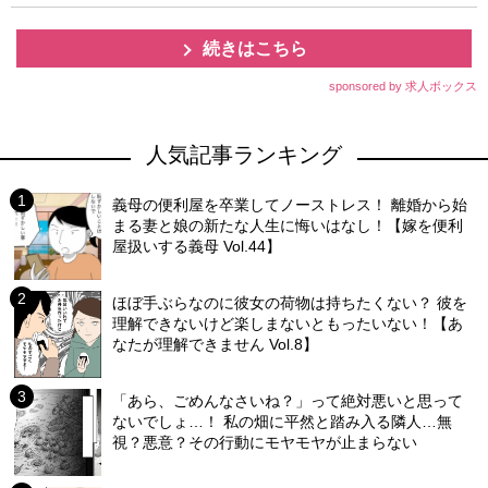
続きはこちら
sponsored by 求人ボックス
人気記事ランキング
義母の便利屋を卒業してノーストレス！ 離婚から始
まる妻と娘の新たな人生に悔いはなし！【嫁を便利
屋扱いする義母 Vol.44】
ほぼ手ぶらなのに彼女の荷物は持ちたくない？ 彼を
理解できないけど楽しまないともったいない！【あ
なたが理解できません Vol.8】
「あら、ごめんなさいね？」って絶対悪いと思って
ないでしょ…！ 私の畑に平然と踏み入る隣人…無
視？悪意？その行動にモヤモヤが止まらない