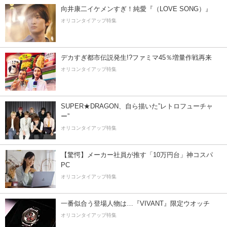
向井康二イケメンすぎ！純愛『（LOVE SONG）』
オリコンタイアップ特集
デカすぎ都市伝説発生!?ファミマ45％増量作戦再来
オリコンタイアップ特集
SUPER★DRAGON、自ら描いた”レトロフューチャ
ー”
オリコンタイアップ特集
【驚愕】メーカー社員が推す「10万円台」神コスパ
PC
オリコンタイアップ特集
一番似合う登場人物は…『VIVANT』限定ウオッチ
オリコンタイアップ特集