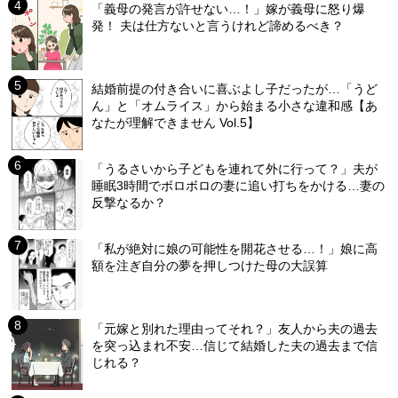
「義母の発言が許せない…！」嫁が義母に怒り爆
発！ 夫は仕方ないと言うけれど諦めるべき？
結婚前提の付き合いに喜ぶよし子だったが…「うど
ん」と「オムライス」から始まる小さな違和感【あ
なたが理解できません Vol.5】
「うるさいから子どもを連れて外に行って？」夫が
睡眠3時間でボロボロの妻に追い打ちをかける…妻の
反撃なるか？
「私が絶対に娘の可能性を開花させる…！」娘に高
額を注ぎ自分の夢を押しつけた母の大誤算
「元嫁と別れた理由ってそれ？」友人から夫の過去
を突っ込まれ不安…信じて結婚した夫の過去まで信
じれる？