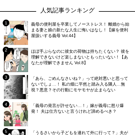
人気記事ランキング
義母の便利屋を卒業してノーストレス！ 離婚から始
まる妻と娘の新たな人生に悔いはなし！【嫁を便利
屋扱いする義母 Vol.44】
ほぼ手ぶらなのに彼女の荷物は持ちたくない？ 彼を
理解できないけど楽しまないともったいない！【あ
なたが理解できません Vol.8】
「あら、ごめんなさいね？」って絶対悪いと思って
ないでしょ…！ 私の畑に平然と踏み入る隣人…無
視？悪意？その行動にモヤモヤが止まらない
「義母の発言が許せない…！」嫁が義母に怒り爆
発！ 夫は仕方ないと言うけれど諦めるべき？
「うるさいから子どもを連れて外に行って？」夫が