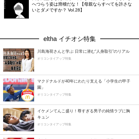
へつらう姿は滑稽だな！【母親ならすべてを許さな
いとダメですか？ Vol.28】
eltha イチオシ特集
川島海荷さんと学ぶ 日常に潜む“人身取引”のリアル
オリコンタイアップ特集
マクドナルドが40年にわたり支える「小学生の甲子
園」
オリコンタイアップ特集
イケメンてんこ盛り！尊すぎる男子の純情ラブに胸
キュン
オリコンタイアップ特集