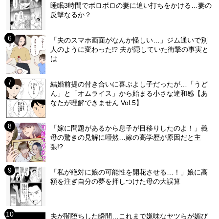
睡眠3時間でボロボロの妻に追い打ちをかける…妻の
反撃なるか？
「夫のスマホ画面がなんか怪しい…」ジム通いで別
人のように変わった!? 夫が隠していた衝撃の事実と
は
結婚前提の付き合いに喜ぶよし子だったが…「うど
ん」と「オムライス」から始まる小さな違和感【あ
なたが理解できません Vol.5】
「嫁に問題があるから息子が目移りしたのよ！」義
母の驚きの見解に唖然…嫁の高学歴が原因だと主
張!?
「私が絶対に娘の可能性を開花させる…！」娘に高
額を注ぎ自分の夢を押しつけた母の大誤算
夫が闇堕ちした瞬間…これまで嫌味なヤツらが媚び