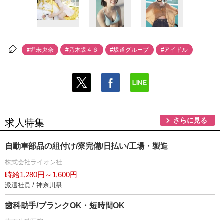
#堀未央奈
#乃木坂４６
#坂道グループ
#アイドル
さらに見る
求人特集
自動車部品の組付け/寮完備/日払い/工場・製造
株式会社ライオン社
時給1,280円～1,600円
派遣社員 / 神奈川県
歯科助手/ブランクOK・短時間OK