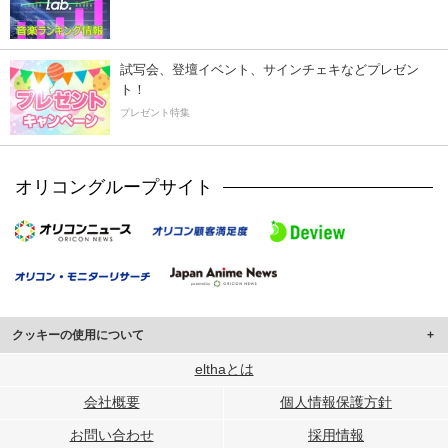
試写会、登壇イベント、サインチェキなどプレゼン
ト！
プレゼント特集
オリコングループサイト
クッキーの使用について
このサイトでは Cookie を使用して、ユーザーに合わせたコンテンツや広告の
elthaとは
表示、ソーシャル メディア機能の提供、広告の表示回数やクリック数の測定を
会社概要
個人情報保護方針
行っています。
また、ユーザーによるサイトの利用状況についても情報を収集し、ソーシャル
お問い合わせ
採用情報
メディアや広告配信、データ解析の各パートナーに提供しています。