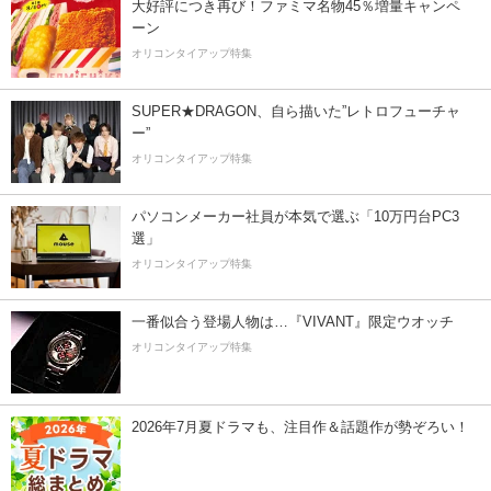
大好評につき再び！ファミマ名物45％増量キャンペ
ーン
オリコンタイアップ特集
SUPER★DRAGON、自ら描いた”レトロフューチャ
ー”
オリコンタイアップ特集
パソコンメーカー社員が本気で選ぶ「10万円台PC3
選」
オリコンタイアップ特集
一番似合う登場人物は…『VIVANT』限定ウオッチ
オリコンタイアップ特集
2026年7月夏ドラマも、注目作＆話題作が勢ぞろい！