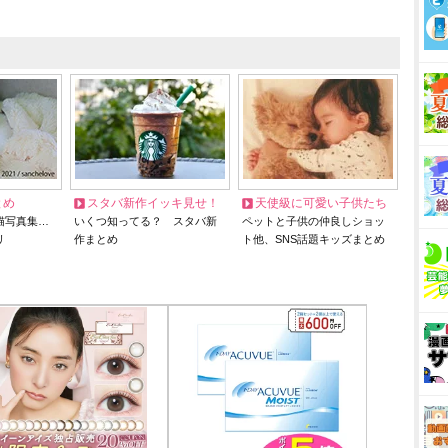
とめ
スタバ新作イッキ見せ！
天使級に可愛い子供たち
猫写真集…
いくつ知ってる？ スタバ新
ペットと子供の仲良しショッ
リ
作まとめ
ト他、SNS話題キッズまとめ