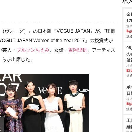
求
金
1
株
ヴォーグ）』の日本版『VOGUE JAPAN』が、“圧倒
時給
派遣
JAPAN Women of the Year 2017』の授賞式が
0
い芸人・
ブルゾンちえみ
、女優・
吉岡里帆
、アーティス
の
）らが出席した。
健
株
時給
派遣
ポ
日
株
時給
派遣
工
経