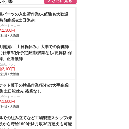
人特集
さらに見る
属パーツの入出荷作業/未経験も大歓迎
7時前終業&土日休み!
式会社トーコー
1,380円
社員 / 大阪府
8月開始/「土日祝休み」大学での保健師
お仕事/紹介予定派遣/残業なし/要資格:保
師、正看護師
式会社パソナ
2,100円
社員 / 大阪府
ケット菓子の検品作業/安心の大手企業!
勤 土日祝休み 残業なし
式会社トーコー
1,500円
社員 / 大阪府
具での組み立てなど工場製造スタッフ/未
験から時給1900円&月収36万超えも可能