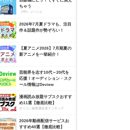
自販機にピッ！ですぐに買え
ちゃう
（PR）ジハンピ
2026年7月夏ドラマも、注目
作＆話題作が勢ぞろい！
【夏アニメ2026】7月期夏の
新アニメを一挙紹介！
芸能界を志す10代～20代を
応援！オーディション・スク
ール情報はDeview
漫画読み放題サブスクおすす
め11選【徹底比較】
オリコン顧客満足度ランキング
2026年動画配信サービスお
すすめ40選【徹底比較】