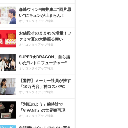
森崎ウィン×向井康二“両片思
い”にキュンが止まらん！
オリコンタイアップ特集
お値段そのまま45％増量！フ
ァミマ夏の大盤振る舞い
オリコンタイアップ特集
SUPER★DRAGON、自ら描
いた”レトロフューチャー”
オリコンタイアップ特集
【驚愕】メーカー社員が推す
「10万円台」神コスパPC
オリコンタイアップ特集
「別班のよう」腕時計で
『VIVANT』の世界観再現
オリコンタイアップ特集