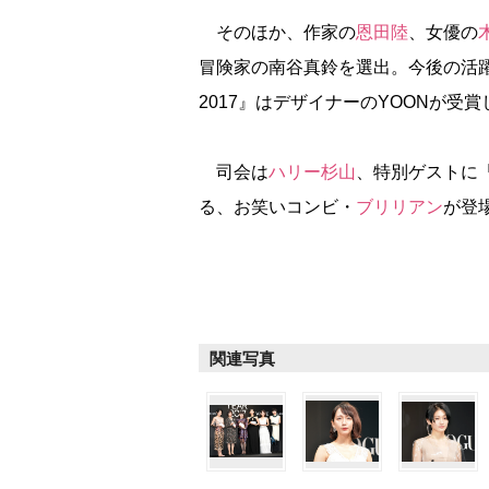
そのほか、作家の
恩田陸
、女優の
冒険家の南谷真鈴を選出。今後の活躍が期待さ
2017』はデザイナーのYOONが受
司会は
ハリー杉山
、特別ゲストに「ブ
る、お笑いコンビ・
ブリリアン
が登
関連写真