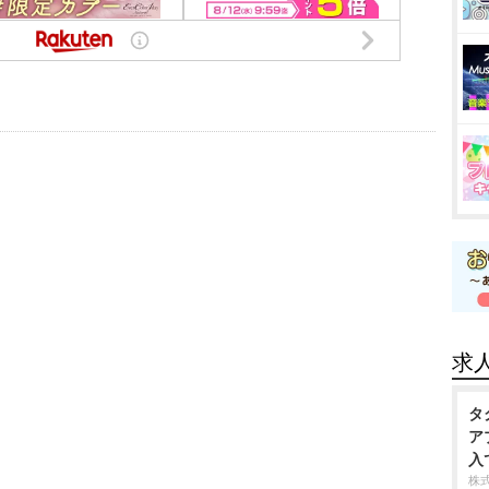
求
タ
ア
入
株