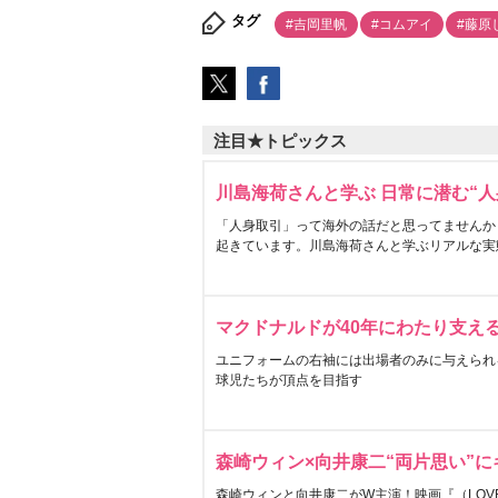
タグ
#吉岡里帆
#コムアイ
#藤原
注目★トピックス
川島海荷さんと学ぶ 日常に潜む“人
「人身取引」って海外の話だと思ってませんか
起きています。川島海荷さんと学ぶリアルな実
マクドナルドが40年にわたり支え
ユニフォームの右袖には出場者のみに与えられ
球児たちが頂点を目指す
森崎ウィン×向井康二“両片思い”
森崎ウィンと向井康二がW主演！映画『（LOVE S