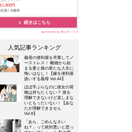
式会社トーコー
1,900円
社員 / 大阪府
続きはこちら
sponsored by 求人ボックス
人気記事ランキング
義母の便利屋を卒業してノ
ーストレス！ 離婚から始
まる妻と娘の新たな人生に
悔いはなし！【嫁を便利屋
扱いする義母 Vol.44】
ほぼ手ぶらなのに彼女の荷
物は持ちたくない？ 彼を
理解できないけど楽しまな
いともったいない！【あな
たが理解できません
Vol.8】
「あら、ごめんなさい
ね？」って絶対悪いと思っ