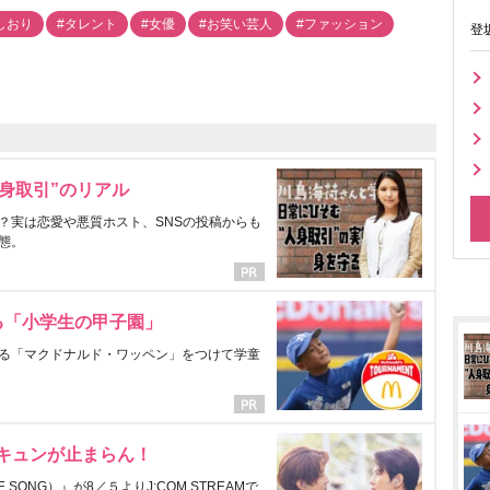
しおり
#タレント
#女優
#お笑い芸人
#ファッション
登
身取引”のリアル
？実は恋愛や悪質ホスト、SNSの投稿からも
態。
る「小学生の甲子園」
る「マクドナルド・ワッペン」をつけて学童
にキュンが止まらん！
ONG）』が8／５よりJ:COM STREAMで