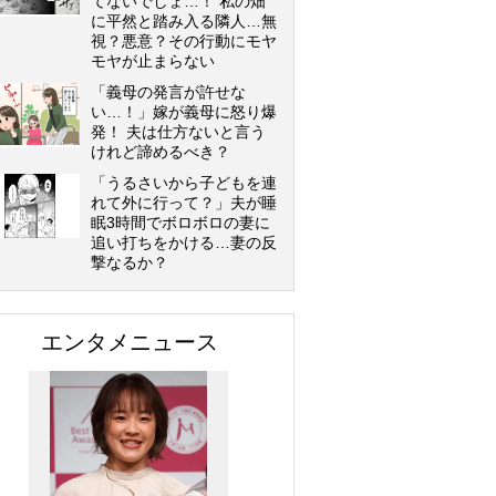
てないでしょ…！ 私の畑
に平然と踏み入る隣人…無
視？悪意？その行動にモヤ
モヤが止まらない
「義母の発言が許せな
い…！」嫁が義母に怒り爆
発！ 夫は仕方ないと言う
けれど諦めるべき？
「うるさいから子どもを連
れて外に行って？」夫が睡
眠3時間でボロボロの妻に
追い打ちをかける…妻の反
撃なるか？
エンタメニュース