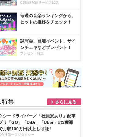
CS動画配信サービス20選
毎週の音楽ランキングから、
ヒットの推移をチェック！
試写会、登壇イベント、サイ
ンチェキなどプレゼント！
プレゼント特集
人特集
さらに見る
クシードライバー／「社員寮あり」配車
プリ「GO」「DiDi」「Uber」の3種導
で月収100万円以上も可能！
式会社第一フジタクシー