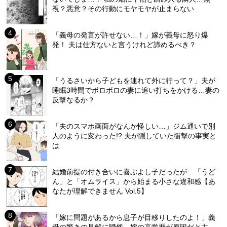
視？悪意？その行動にモヤモヤが止まらない
「義母の発言が許せない…！」嫁が義母に怒り爆
発！ 夫は仕方ないと言うけれど諦めるべき？
「うるさいから子どもを連れて外に行って？」夫が
睡眠3時間でボロボロの妻に追い打ちをかける…妻の
反撃なるか？
「夫のスマホ画面がなんか怪しい…」ジム通いで別
人のように変わった!? 夫が隠していた衝撃の事実と
は
結婚前提の付き合いに喜ぶよし子だったが…「うど
ん」と「オムライス」から始まる小さな違和感【あ
なたが理解できません Vol.5】
「嫁に問題があるから息子が目移りしたのよ！」義