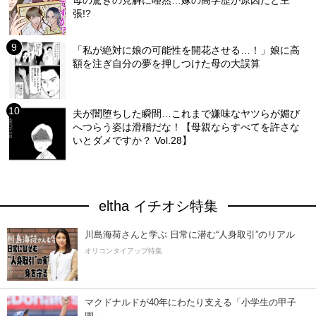
母の驚きの見解に唖然…嫁の高学歴が原因だと主
張!?
「私が絶対に娘の可能性を開花させる…！」娘に高
額を注ぎ自分の夢を押しつけた母の大誤算
夫が闇堕ちした瞬間…これまで嫌味なヤツらが媚び
へつらう姿は滑稽だな！【母親ならすべてを許さな
いとダメですか？ Vol.28】
eltha イチオシ特集
川島海荷さんと学ぶ 日常に潜む“人身取引”のリアル
オリコンタイアップ特集
マクドナルドが40年にわたり支える「小学生の甲子