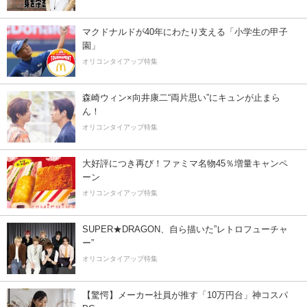
マクドナルドが40年にわたり支える「小学生の甲子
園」
オリコンタイアップ特集
森崎ウィン×向井康二“両片思い”にキュンが止まら
ん！
オリコンタイアップ特集
大好評につき再び！ファミマ名物45％増量キャンペ
ーン
オリコンタイアップ特集
SUPER★DRAGON、自ら描いた”レトロフューチャ
ー”
オリコンタイアップ特集
【驚愕】メーカー社員が推す「10万円台」神コスパ