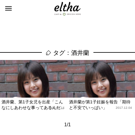
タグ：酒井蘭
酒井蘭、第1子女児を出産「こん
酒井蘭が第1子妊娠を報告「期待
なにしあわせな事ってあるんだ...
と不安でいっぱい」
2018.04.14
2017.12.04
1/1