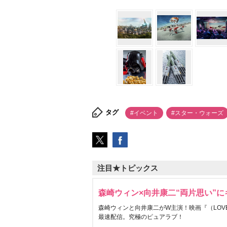
タグ
#イベント
#スター・ウォーズ
注目★トピックス
森崎ウィン×向井康二“両片思い”
森崎ウィンと向井康二がW主演！映画『（LOVE S
最速配信。究極のピュアラブ！