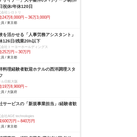
デザイナー」大手案件のパッケージ制作/
日祝休/年休120日
式会社シロトリ
24万8,000円～36万3,000円
員 / 東京都
験を活かせる「人事労務アシスタント」
休126日/残業20h以下
式会社トーヨーホールディングス
給25万円～30万円
員 / 東京都
洋料理経験者歓迎ホテルの西洋調理スタ
フ
テル日航大阪
19万8,900円～
員 / 大阪府
社サービスの「新規事業担当」/経験者歓
会社AGE technologies
収600万円～840万円
員 / 東京都