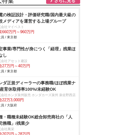
人特集
さらに見る
電の検証設計・評価研究職/国内最大級の
較メディアを運営する上場グループ
式会社マイベスト
収660万円～960万円
員 / 東京都
定事業/専門性が身につく「経理」残業ほ
なし
式会社アセット建設
給27万円～40万円
員 / 東京都
ンダ正規ディーラーの事務職/ほぼ残業ナ
/産育休取得率100%/未経験OK
式会社ホンダ泉州販売 ホンダカーズ泉州 泉佐野西店
22万3,000円
員 / 大阪府
種・職種未経験OK総合卸売商社の「人
労務職」/残業少
式会社萬栄
給20万円～28万円