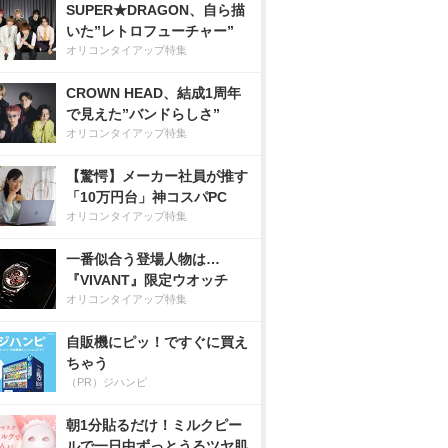
SUPER★DRAGON、自ら描
いた”レトロフューチャー”
オリコンタイアップ特集
CROWN HEAD、結成1周年
で見えた”バンドらしさ”
オリコンタイアップ特集
【驚愕】メーカー社員が推す
「10万円台」神コスパPC
オリコンタイアップ特集
一番似合う登場人物は…
『VIVANT』限定ウオッチ
オリコンタイアップ特集
自販機にピッ！ですぐに買え
ちゃう
（PR）ジハンピ
朝1分貼るだけ！ミルクピー
ルで一日中ずっとうるツヤ肌