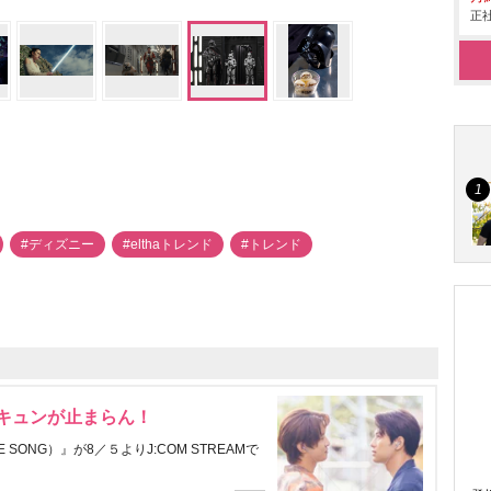
正社
#ディズニー
#elthaトレンド
#トレンド
にキュンが止まらん！
ONG）』が8／５よりJ:COM STREAMで