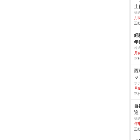
「
土
株
月給
正社
経
年
株
月
正社
西
ッ
ホ
月給
正社
自
迎
株式
年
正社