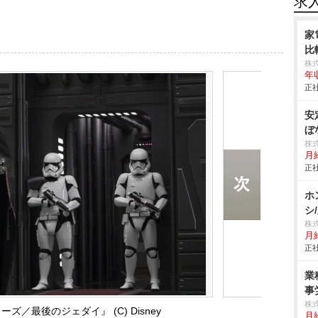
求
家
比
株
年
正社
安
ぼ
株
月
正社
ホ
シ
株
月給
正社
業
事
株
ズ／最後のジェダイ』 (C) Disney
月