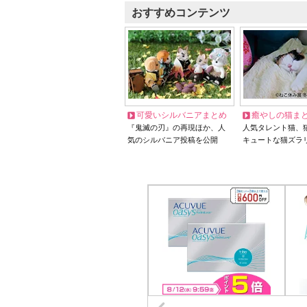
おすすめコンテンツ
可愛いシルバニアまとめ
癒やしの猫ま
『鬼滅の刃』の再現ほか、人
人気タレント猫、
気のシルバニア投稿を公開
キュートな猫ズラ