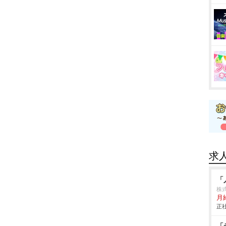
求
「
株
月
正社