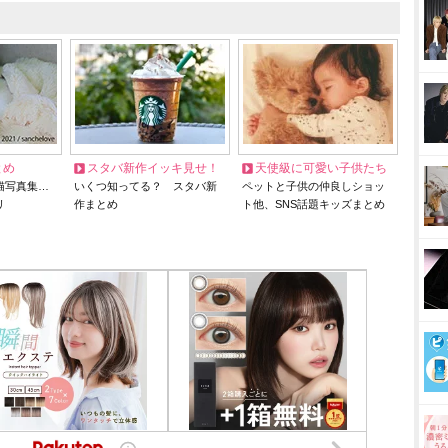
とめ
スタバ新作イッキ見せ！
天使級に可愛い子供たち
猫写真集…
いくつ知ってる？ スタバ新
ペットと子供の仲良しショッ
リ
作まとめ
ト他、SNS話題キッズまとめ