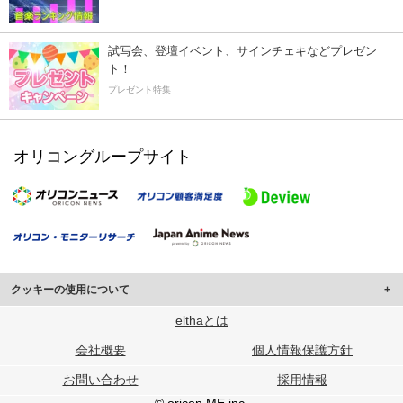
試写会、登壇イベント、サインチェキなどプレゼン
ト！
プレゼント特集
オリコングループサイト
クッキーの使用について
このサイトでは Cookie を使用して、ユーザーに合わせたコンテンツや広告の
elthaとは
表示、ソーシャル メディア機能の提供、広告の表示回数やクリック数の測定を
会社概要
個人情報保護方針
行っています。
また、ユーザーによるサイトの利用状況についても情報を収集し、ソーシャル
お問い合わせ
採用情報
メディアや広告配信、データ解析の各パートナーに提供しています。
各パートナーは、この情報とユーザーが各パートナーに提供した他の情報や、
© oricon ME inc.