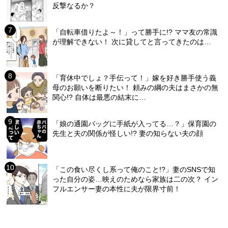
反撃なるか？
「自転車借りたよ～！」って勝手に!? ママ友の常識
が理解できない！ 次に貸してと言ってきたのは…
「育休中でしょ？手伝って！」嫁を好き勝手使う義
母のお願いを断りたい！ 頼みの綱の夫はまさかの無
関心!? 自体は最悪の結末に…
「娘の通園バッグに手紙が入ってる…？」保育園の
先生と夫の関係が怪しい!? 妻の知らない夫の顔
「この食い尽くし系って俺のこと!?」妻のSNSで知
った自分の姿…映えのためなら家族は二の次？ イン
フルエンサー妻の本性に夫が限界寸前！