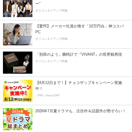
ー”
オリコンタイアップ特集
【驚愕】メーカー社員が推す「10万円台」神コスパ
PC
オリコンタイアップ特集
「別班のよう」腕時計で『VIVANT』の世界観再現
オリコンタイアップ特集
【8月12日まで！】チョコザップキャンペーン実施
中！
（PR）chocoZAP
2026年7月夏ドラマも、注目作＆話題作が勢ぞろい！