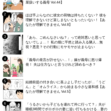
屋扱いする義母 Vol.44】
ほぼ手ぶらなのに彼女の荷物は持ちたくない？ 彼を
理解できないけど楽しまないともったいない！【あ
なたが理解できません Vol.8】
「あら、ごめんなさいね？」って絶対悪いと思って
ないでしょ…！ 私の畑に平然と踏み入る隣人…無
視？悪意？その行動にモヤモヤが止まらない
「義母の発言が許せない…！」嫁が義母に怒り爆
発！ 夫は仕方ないと言うけれど諦めるべき？
結婚前提の付き合いに喜ぶよし子だったが…「うど
ん」と「オムライス」から始まる小さな違和感【あ
なたが理解できません Vol.5】
「うるさいから子どもを連れて外に行って？」夫が
睡眠3時間でボロボロの妻に追い打ちをかける…妻の