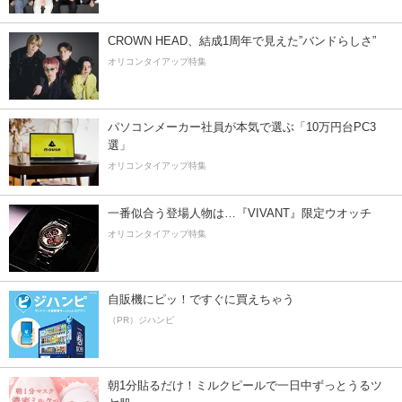
CROWN HEAD、結成1周年で見えた”バンドらしさ”
オリコンタイアップ特集
パソコンメーカー社員が本気で選ぶ「10万円台PC3
選」
オリコンタイアップ特集
一番似合う登場人物は…『VIVANT』限定ウオッチ
オリコンタイアップ特集
自販機にピッ！ですぐに買えちゃう
（PR）ジハンピ
朝1分貼るだけ！ミルクピールで一日中ずっとうるツ