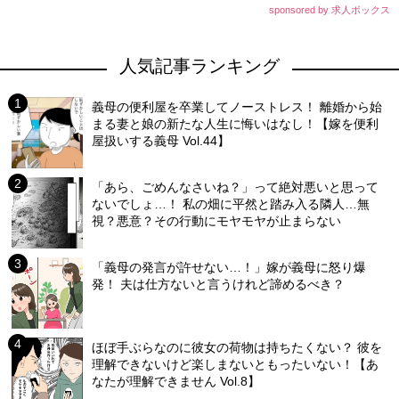
sponsored by 求人ボックス
人気記事ランキング
義母の便利屋を卒業してノーストレス！ 離婚から始
まる妻と娘の新たな人生に悔いはなし！【嫁を便利
屋扱いする義母 Vol.44】
「あら、ごめんなさいね？」って絶対悪いと思って
ないでしょ…！ 私の畑に平然と踏み入る隣人…無
視？悪意？その行動にモヤモヤが止まらない
「義母の発言が許せない…！」嫁が義母に怒り爆
発！ 夫は仕方ないと言うけれど諦めるべき？
ほぼ手ぶらなのに彼女の荷物は持ちたくない？ 彼を
理解できないけど楽しまないともったいない！【あ
なたが理解できません Vol.8】