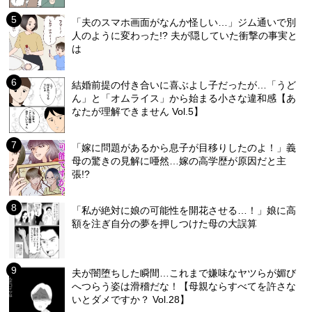
「夫のスマホ画面がなんか怪しい…」ジム通いで別
人のように変わった!? 夫が隠していた衝撃の事実と
は
結婚前提の付き合いに喜ぶよし子だったが…「うど
ん」と「オムライス」から始まる小さな違和感【あ
なたが理解できません Vol.5】
「嫁に問題があるから息子が目移りしたのよ！」義
母の驚きの見解に唖然…嫁の高学歴が原因だと主
張!?
「私が絶対に娘の可能性を開花させる…！」娘に高
額を注ぎ自分の夢を押しつけた母の大誤算
夫が闇堕ちした瞬間…これまで嫌味なヤツらが媚び
へつらう姿は滑稽だな！【母親ならすべてを許さな
いとダメですか？ Vol.28】