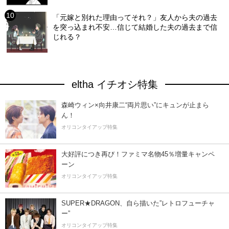
「元嫁と別れた理由ってそれ？」友人から夫の過去
を突っ込まれ不安…信じて結婚した夫の過去まで信
じれる？
eltha イチオシ特集
森崎ウィン×向井康二“両片思い”にキュンが止まら
ん！
オリコンタイアップ特集
大好評につき再び！ファミマ名物45％増量キャンペ
ーン
オリコンタイアップ特集
SUPER★DRAGON、自ら描いた”レトロフューチャ
ー”
オリコンタイアップ特集