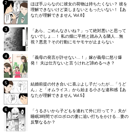
ほぼ手ぶらなのに彼女の荷物は持ちたくない？ 彼を
理解できないけど楽しまないともったいない！【あ
なたが理解できません Vol.8】
「あら、ごめんなさいね？」って絶対悪いと思って
ないでしょ…！ 私の畑に平然と踏み入る隣人…無
視？悪意？その行動にモヤモヤが止まらない
「義母の発言が許せない…！」嫁が義母に怒り爆
発！ 夫は仕方ないと言うけれど諦めるべき？
結婚前提の付き合いに喜ぶよし子だったが…「うど
ん」と「オムライス」から始まる小さな違和感【あ
なたが理解できません Vol.5】
「うるさいから子どもを連れて外に行って？」夫が
睡眠3時間でボロボロの妻に追い打ちをかける…妻の
反撃なるか？