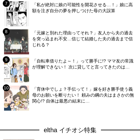
「私が絶対に娘の可能性を開花させる…！」娘に高
額を注ぎ自分の夢を押しつけた母の大誤算
「元嫁と別れた理由ってそれ？」友人から夫の過去
を突っ込まれ不安…信じて結婚した夫の過去まで信
じれる？
「自転車借りたよ～！」って勝手に!? ママ友の常識
が理解できない！ 次に貸してと言ってきたのは…
「育休中でしょ？手伝って！」嫁を好き勝手使う義
母のお願いを断りたい！ 頼みの綱の夫はまさかの無
関心!? 自体は最悪の結末に…
eltha イチオシ特集