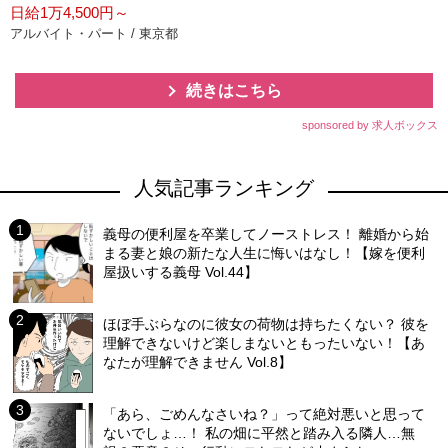
日給1万4,500円～
アルバイト・パート / 東京都
続きはこちら
sponsored by 求人ボックス
人気記事ランキング
義母の便利屋を卒業してノーストレス！ 離婚から始
まる妻と娘の新たな人生に悔いはなし！【嫁を便利
屋扱いする義母 Vol.44】
ほぼ手ぶらなのに彼女の荷物は持ちたくない？ 彼を
理解できないけど楽しまないともったいない！【あ
なたが理解できません Vol.8】
「あら、ごめんなさいね？」って絶対悪いと思って
ないでしょ…！ 私の畑に平然と踏み入る隣人…無