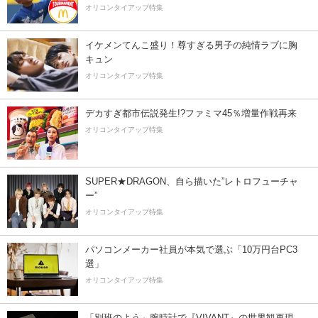
オリコンタイアップ特集
イケメンてんこ盛り！尊すぎる男子の純情ラブに胸
キュン
オリコンタイアップ特集
デカすぎ都市伝説発生!?ファミマ45％増量作戦再来
オリコンタイアップ特集
SUPER★DRAGON、自ら描いた”レトロフューチャ
ー”
オリコンタイアップ特集
パソコンメーカー社員が本気で選ぶ「10万円台PC3
選」
オリコンタイアップ特集
「別班のよう」腕時計で『VIVANT』の世界観再現