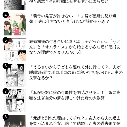
視？悪意？その行動にモヤモヤが止まらない
「義母の発言が許せない…！」嫁が義母に怒り爆
発！ 夫は仕方ないと言うけれど諦めるべき？
結婚前提の付き合いに喜ぶよし子だったが…「うど
ん」と「オムライス」から始まる小さな違和感【あ
なたが理解できません Vol.5】
「うるさいから子どもを連れて外に行って？」夫が
睡眠3時間でボロボロの妻に追い打ちをかける…妻の
反撃なるか？
「私が絶対に娘の可能性を開花させる…！」娘に高
額を注ぎ自分の夢を押しつけた母の大誤算
「元嫁と別れた理由ってそれ？」友人から夫の過去
を突っ込まれ不安…信じて結婚した夫の過去まで信