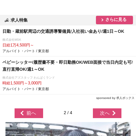
さらに見る
求人特集
日勤・蔵前駅周辺の交通誘導警備員/入社祝い金あり/週1日～OK
株式会社MSK
日給1万4,500円～
アルバイト・パート / 東京都
ベビーシッター/履歴書不要・即日勤務OK/WEB面接で当日内定も可/
直行直帰OK/週1～OK
株式会社アズスタッフ わんぱくランド
時給1,500円～3,000円
アルバイト・パート / 東京都
sponsored by 求人ボックス
2 / 4
前へ
次へ