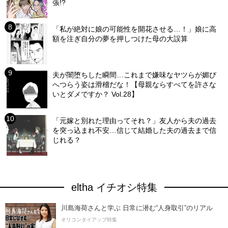
張!?
「私が絶対に娘の可能性を開花させる…！」娘に高
額を注ぎ自分の夢を押しつけた母の大誤算
夫が闇堕ちした瞬間…これまで嫌味なヤツらが媚び
へつらう姿は滑稽だな！【母親ならすべてを許さな
いとダメですか？ Vol.28】
「元嫁と別れた理由ってそれ？」友人から夫の過去
を突っ込まれ不安…信じて結婚した夫の過去まで信
じれる？
eltha イチオシ特集
川島海荷さんと学ぶ 日常に潜む“人身取引”のリアル
オリコンタイアップ特集