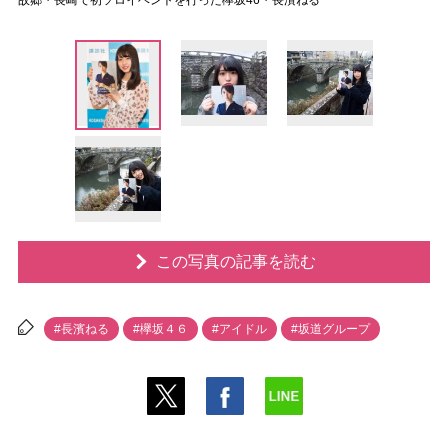
故郷・長崎で初ソロイベントを行った欅坂46・長濱ねる
この写真の記事を読む
#長濱ねる
#欅坂４６
#アイドル
#坂道グループ