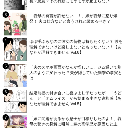
視？悪意？その行動にモヤモヤが止まらない
「義母の発言が許せない…！」嫁が義母に怒り爆
発！ 夫は仕方ないと言うけれど諦めるべき？
ほぼ手ぶらなのに彼女の荷物は持ちたくない？ 彼を
理解できないけど楽しまないともったいない！【あ
なたが理解できません Vol.8】
「夫のスマホ画面がなんか怪しい…」ジム通いで別
人のように変わった!? 夫が隠していた衝撃の事実と
は
結婚前提の付き合いに喜ぶよし子だったが…「うど
ん」と「オムライス」から始まる小さな違和感【あ
なたが理解できません Vol.5】
「嫁に問題があるから息子が目移りしたのよ！」義
母の驚きの見解に唖然…嫁の高学歴が原因だと主