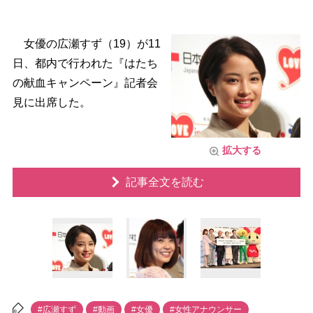
女優の広瀬すず（19）が11
日、都内で行われた『はたち
の献血キャンペーン』記者会
見に出席した。
拡大する
記事全文を読む
#広瀬すず
#動画
#女優
#女性アナウンサー