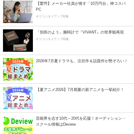
【驚愕】メーカー社員が推す「10万円台」神コスパ
PC
オリコンタイアップ特集
「別班のよう」腕時計で『VIVANT』の世界観再現
オリコンタイアップ特集
2026年7月夏ドラマも、注目作＆話題作が勢ぞろい！
【夏アニメ2026】7月期夏の新アニメを一挙紹介！
芸能界を志す10代～20代を応援！オーディション・
スクール情報はDeview