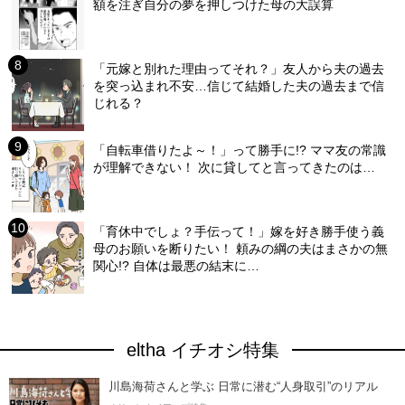
額を注ぎ自分の夢を押しつけた母の大誤算
「元嫁と別れた理由ってそれ？」友人から夫の過去
を突っ込まれ不安…信じて結婚した夫の過去まで信
じれる？
「自転車借りたよ～！」って勝手に!? ママ友の常識
が理解できない！ 次に貸してと言ってきたのは…
「育休中でしょ？手伝って！」嫁を好き勝手使う義
母のお願いを断りたい！ 頼みの綱の夫はまさかの無
関心!? 自体は最悪の結末に…
eltha イチオシ特集
川島海荷さんと学ぶ 日常に潜む“人身取引”のリアル