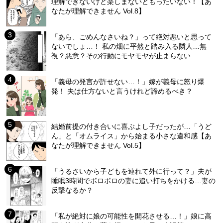
理解できないけど楽しまないともったいない！【あ
なたが理解できません Vol.8】
「あら、ごめんなさいね？」って絶対悪いと思って
ないでしょ…！ 私の畑に平然と踏み入る隣人…無
視？悪意？その行動にモヤモヤが止まらない
「義母の発言が許せない…！」嫁が義母に怒り爆
発！ 夫は仕方ないと言うけれど諦めるべき？
結婚前提の付き合いに喜ぶよし子だったが…「うど
ん」と「オムライス」から始まる小さな違和感【あ
なたが理解できません Vol.5】
「うるさいから子どもを連れて外に行って？」夫が
睡眠3時間でボロボロの妻に追い打ちをかける…妻の
反撃なるか？
「私が絶対に娘の可能性を開花させる…！」娘に高