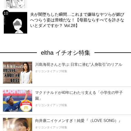
夫が闇堕ちした瞬間…これまで嫌味なヤツらが媚び
へつらう姿は滑稽だな！【母親ならすべてを許さな
いとダメですか？ Vol.28】
eltha イチオシ特集
川島海荷さんと学ぶ 日常に潜む“人身取引”のリアル
オリコンタイアップ特集
マクドナルドが40年にわたり支える「小学生の甲子
園」
オリコンタイアップ特集
向井康二イケメンすぎ！純愛『（LOVE SONG）』
オリコンタイアップ特集