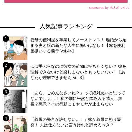
sponsored by 求人ボックス
人気記事ランキング
義母の便利屋を卒業してノーストレス！ 離婚から始
まる妻と娘の新たな人生に悔いはなし！【嫁を便利
屋扱いする義母 Vol.44】
ほぼ手ぶらなのに彼女の荷物は持ちたくない？ 彼を
理解できないけど楽しまないともったいない！【あ
なたが理解できません Vol.8】
「あら、ごめんなさいね？」って絶対悪いと思って
ないでしょ…！ 私の畑に平然と踏み入る隣人…無
視？悪意？その行動にモヤモヤが止まらない
「義母の発言が許せない…！」嫁が義母に怒り爆
発！ 夫は仕方ないと言うけれど諦めるべき？