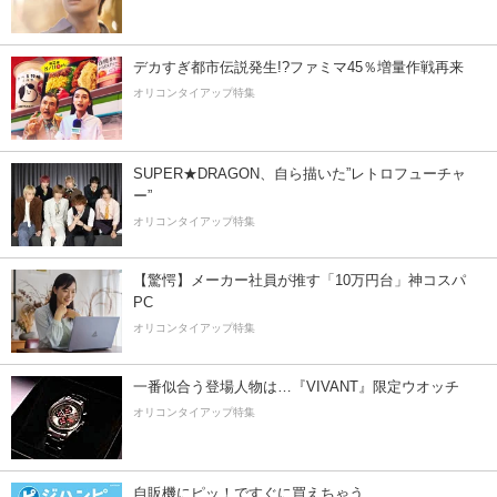
デカすぎ都市伝説発生!?ファミマ45％増量作戦再来
オリコンタイアップ特集
SUPER★DRAGON、自ら描いた”レトロフューチャ
ー”
オリコンタイアップ特集
【驚愕】メーカー社員が推す「10万円台」神コスパ
PC
オリコンタイアップ特集
一番似合う登場人物は…『VIVANT』限定ウオッチ
オリコンタイアップ特集
自販機にピッ！ですぐに買えちゃう