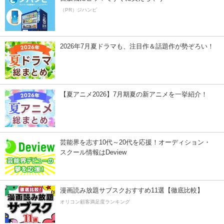
（PR）ジハンピ
2026年7月夏ドラマも、注目作＆話題作が勢ぞろい！
【夏アニメ2026】7月期夏の新アニメを一挙紹介！
芸能界を志す10代～20代を応援！オーディション・
スクール情報はDeview
漫画読み放題サブスクおすすめ11選【徹底比較】
オリコン顧客満足度ランキング