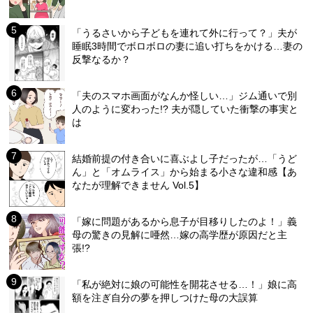
「うるさいから子どもを連れて外に行って？」夫が
睡眠3時間でボロボロの妻に追い打ちをかける…妻の
反撃なるか？
「夫のスマホ画面がなんか怪しい…」ジム通いで別
人のように変わった!? 夫が隠していた衝撃の事実と
は
結婚前提の付き合いに喜ぶよし子だったが…「うど
ん」と「オムライス」から始まる小さな違和感【あ
なたが理解できません Vol.5】
「嫁に問題があるから息子が目移りしたのよ！」義
母の驚きの見解に唖然…嫁の高学歴が原因だと主
張!?
「私が絶対に娘の可能性を開花させる…！」娘に高
額を注ぎ自分の夢を押しつけた母の大誤算