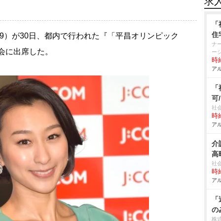
求
「
住
29）が30日、都内で行われた『「平昌オリンピック
ナ
表会に出席した。
ー
時給
アル
「
可
社
時給
アル
介
高
社
時給
アル
「
の
株