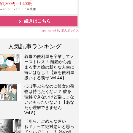
1,300円～1,400円
バイト・パート / 東京都
続きはこちら
sponsored by 求人ボックス
人気記事ランキング
義母の便利屋を卒業してノ
ーストレス！ 離婚から始
まる妻と娘の新たな人生に
悔いはなし！【嫁を便利屋
扱いする義母 Vol.44】
ほぼ手ぶらなのに彼女の荷
物は持ちたくない？ 彼を
理解できないけど楽しまな
いともったいない！【あな
たが理解できません
Vol.8】
「あら、ごめんなさい
ね？」って絶対悪いと思っ
てないでしょ…！ 私の畑