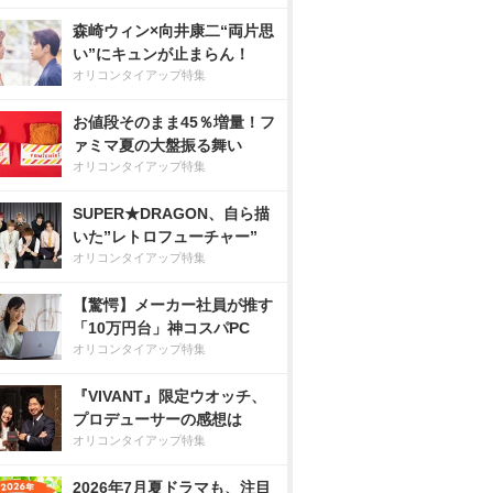
森崎ウィン×向井康二“両片思
い”にキュンが止まらん！
オリコンタイアップ特集
お値段そのまま45％増量！フ
ァミマ夏の大盤振る舞い
オリコンタイアップ特集
SUPER★DRAGON、自ら描
いた”レトロフューチャー”
オリコンタイアップ特集
【驚愕】メーカー社員が推す
「10万円台」神コスパPC
オリコンタイアップ特集
『VIVANT』限定ウオッチ、
プロデューサーの感想は
オリコンタイアップ特集
2026年7月夏ドラマも、注目