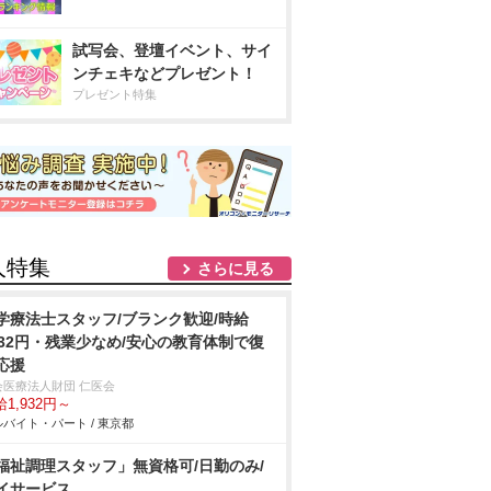
試写会、登壇イベント、サイ
ンチェキなどプレゼント！
プレゼント特集
人特集
さらに見る
学療法士スタッフ/ブランク歓迎/時給
932円・残業少なめ/安心の教育体制で復
応援
会医療法人財団 仁医会
1,932円～
バイト・パート / 東京都
福祉調理スタッフ」無資格可/日勤のみ/
イサービス