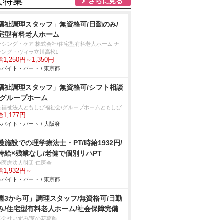
人特集
さらに見る
福祉調理スタッフ」無資格可/日勤のみ/
宅型有料老人ホーム
ーシング・ケア 株式会社/住宅型有料老人ホーム ナ
シング・ヴィラ立川高松1
1,250円～1,350円
バイト・パート / 東京都
福祉調理スタッフ」無資格可/シフト相談
/グループホーム
会福祉法人ともしび福祉会/グループホームともしび
1,177円
バイト・パート / 大阪府
護施設での理学療法士・PT/時給1932円/
時給×残業なし/老健で個別リハPT
会医療法人財団 仁医会
1,932円～
バイト・パート / 東京都
週3から可」調理スタッフ/無資格可/日勤
み/住宅型有料老人ホーム/社会保障完備
式会社いずみ/菜の花葛飾