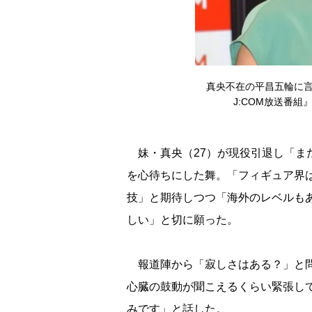
真央不在の平昌五輪に言
J:COM放送番組』の
妹・真央（27）が現役引退し「ま
を心待ちにした舞。「フィギュア界
技」と期待しつつ「海外のレベルも
しい」と切に願った。
報道陣から「寂しさはある？」と問
心臓の鼓動が聞こえるくらい緊張し
みです」と話した。