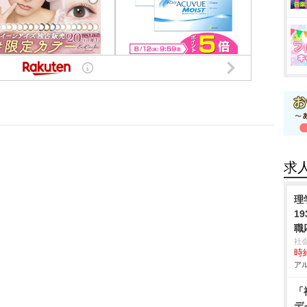
求
理
1
職
社
時給
アル
「
デ