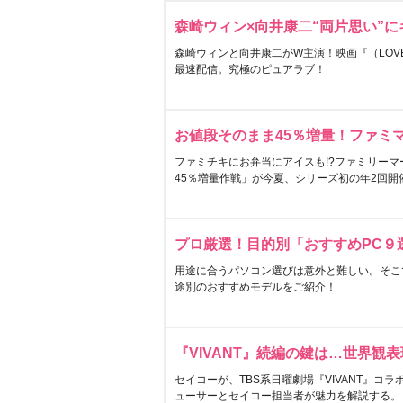
森崎ウィン×向井康二“両片思い”
森崎ウィンと向井康二がW主演！映画『（LOVE S
最速配信。究極のピュアラブ！
お値段そのまま45％増量！ファミ
ファミチキにお弁当にアイスも!?ファミリーマ
45％増量作戦」が今夏、シリーズ初の年2回開
プロ厳選！目的別「おすすめPC９
用途に合うパソコン選びは意外と難しい。そこ
途別のおすすめモデルをご紹介！
『VIVANT』続編の鍵は…世界観
セイコーが、TBS系日曜劇場『VIVANT』コ
ューサーとセイコー担当者が魅力を解説する。