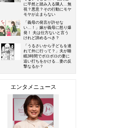
に平然と踏み入る隣人…無
視？悪意？その行動にモヤ
モヤが止まらない
「義母の発言が許せな
い…！」嫁が義母に怒り爆
発！ 夫は仕方ないと言う
けれど諦めるべき？
「うるさいから子どもを連
れて外に行って？」夫が睡
眠3時間でボロボロの妻に
追い打ちをかける…妻の反
撃なるか？
エンタメニュース