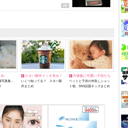
とめ
スタバ新作イッキ見せ！
天使級に可愛い子供たち
猫写真集…
いくつ知ってる？ スタバ新
ペットと子供の仲良しショッ
リ
作まとめ
ト他、SNS話題キッズまとめ