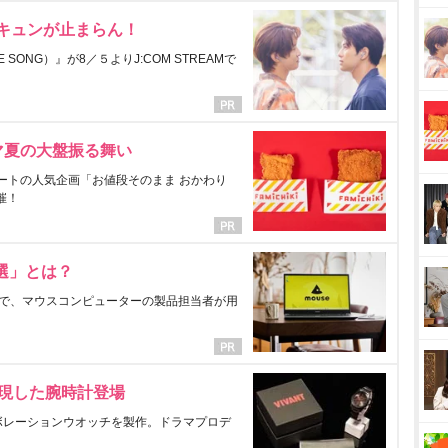
にキュンが止まらん！
ONG）』が8／５よりJ:COM STREAMで
マ夏の大盤振る舞い
ートの人気企画「お値段そのまま おかわり
催！
選」とは？
で、マウスコンピューターの製品担当者が用
表現した腕時計登場
ラボレーションウオッチを製作。ドラマプロデ