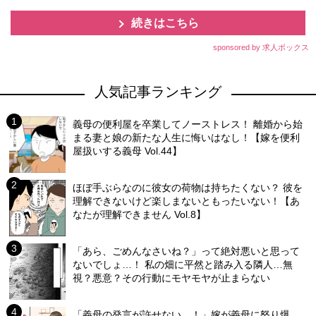
続きはこちら
sponsored by 求人ボックス
人気記事ランキング
義母の便利屋を卒業してノーストレス！ 離婚から始
まる妻と娘の新たな人生に悔いはなし！【嫁を便利
屋扱いする義母 Vol.44】
ほぼ手ぶらなのに彼女の荷物は持ちたくない？ 彼を
理解できないけど楽しまないともったいない！【あ
なたが理解できません Vol.8】
「あら、ごめんなさいね？」って絶対悪いと思って
ないでしょ…！ 私の畑に平然と踏み入る隣人…無
視？悪意？その行動にモヤモヤが止まらない
「義母の発言が許せない…！」嫁が義母に怒り爆