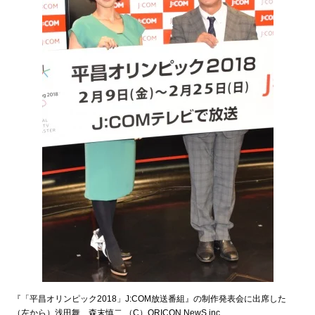
『「平昌オリンピック2018」J:COM放送番組』の制作発表会に出席した
（左から）浅田舞、森末慎二 （C）ORICON NewS inc.