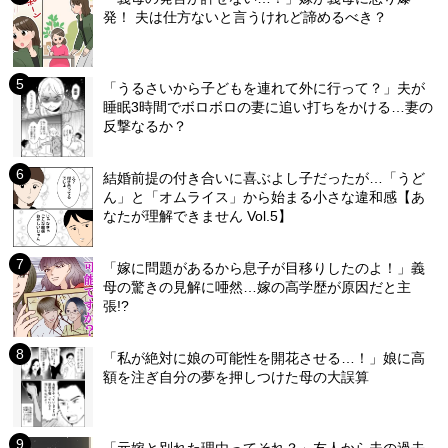
発！ 夫は仕方ないと言うけれど諦めるべき？
「うるさいから子どもを連れて外に行って？」夫が
睡眠3時間でボロボロの妻に追い打ちをかける…妻の
反撃なるか？
結婚前提の付き合いに喜ぶよし子だったが…「うど
ん」と「オムライス」から始まる小さな違和感【あ
なたが理解できません Vol.5】
「嫁に問題があるから息子が目移りしたのよ！」義
母の驚きの見解に唖然…嫁の高学歴が原因だと主
張!?
「私が絶対に娘の可能性を開花させる…！」娘に高
額を注ぎ自分の夢を押しつけた母の大誤算