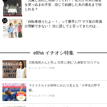
「元嫁と別れた理由ってそれ？」友人から夫の過去
を突っ込まれ不安…信じて結婚した夫の過去まで信
じれる？
「自転車借りたよ～！」って勝手に!? ママ友の常識
が理解できない！ 次に貸してと言ってきたのは…
eltha イチオシ特集
川島海荷さんと学ぶ 日常に潜む“人身取引”のリアル
オリコンタイアップ特集
マクドナルドが40年にわたり支える「小学生の甲子
園」
オリコンタイアップ特集