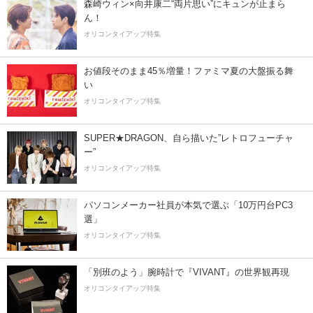
森崎ウィン×向井康二“両片思い”にキュンが止まら
ん！
オリコンタイアップ特集
お値段そのまま45％増量！ファミマ夏の大盤振る舞
い
オリコンタイアップ特集
SUPER★DRAGON、自ら描いた”レトロフューチャ
ー”
オリコンタイアップ特集
パソコンメーカー社員が本気で選ぶ「10万円台PC3
選」
オリコンタイアップ特集
「別班のよう」腕時計で『VIVANT』の世界観再現
オリコンタイアップ特集