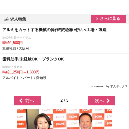
さらに見る
求人特集
アルミをカットする機械の操作/寮完備/日払い/工場・製造
株式会社日本ケイテム
時給1,500円
派遣社員 / 大阪府
歯科助手/未経験OK・ブランクOK
医療法人快晴会
時給1,250円～1,300円
アルバイト・パート / 愛知県
sponsored by 求人ボックス
2 / 3
前へ
次へ