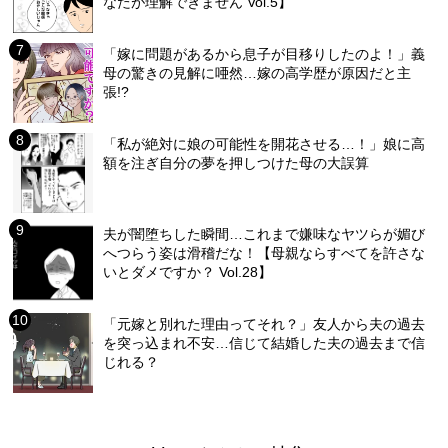
なたが理解できません Vol.5】
「嫁に問題があるから息子が目移りしたのよ！」義
母の驚きの見解に唖然…嫁の高学歴が原因だと主
張!?
「私が絶対に娘の可能性を開花させる…！」娘に高
額を注ぎ自分の夢を押しつけた母の大誤算
夫が闇堕ちした瞬間…これまで嫌味なヤツらが媚び
へつらう姿は滑稽だな！【母親ならすべてを許さな
いとダメですか？ Vol.28】
「元嫁と別れた理由ってそれ？」友人から夫の過去
を突っ込まれ不安…信じて結婚した夫の過去まで信
じれる？