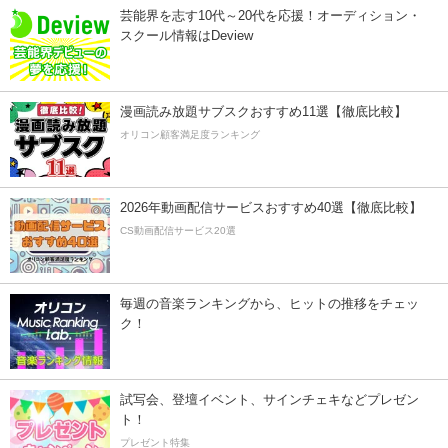
芸能界を志す10代～20代を応援！オーディション・
スクール情報はDeview
漫画読み放題サブスクおすすめ11選【徹底比較】
オリコン顧客満足度ランキング
2026年動画配信サービスおすすめ40選【徹底比較】
CS動画配信サービス20選
毎週の音楽ランキングから、ヒットの推移をチェッ
ク！
試写会、登壇イベント、サインチェキなどプレゼン
ト！
プレゼント特集