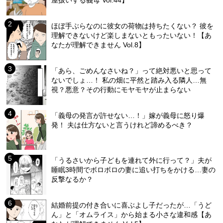
ほぼ手ぶらなのに彼女の荷物は持ちたくない？ 彼を
理解できないけど楽しまないともったいない！【あ
なたが理解できません Vol.8】
「あら、ごめんなさいね？」って絶対悪いと思って
ないでしょ…！ 私の畑に平然と踏み入る隣人…無
視？悪意？その行動にモヤモヤが止まらない
「義母の発言が許せない…！」嫁が義母に怒り爆
発！ 夫は仕方ないと言うけれど諦めるべき？
「うるさいから子どもを連れて外に行って？」夫が
睡眠3時間でボロボロの妻に追い打ちをかける…妻の
反撃なるか？
結婚前提の付き合いに喜ぶよし子だったが…「うど
ん」と「オムライス」から始まる小さな違和感【あ