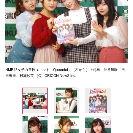
NMB48女子力選抜ユニット「Queentet」（左から）上村梓、渋谷凪咲、吉
田朱里、村瀬紗英 （C）ORICON NewS inc.