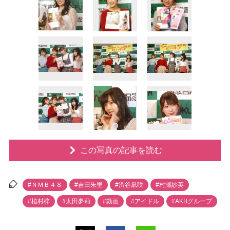
この写真の記事を読む
#ＮＭＢ４８
#吉田朱里
#渋谷凪咲
#村瀬紗英
#植村梓
#太田夢莉
#動画
#アイドル
#AKBグループ