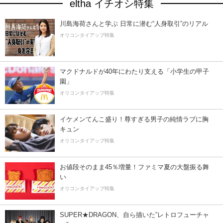
eltha イチオシ特集
川島海荷さんと学ぶ 日常に潜む“人身取引”のリアル
オリコンタイアップ特集
マクドナルドが40年にわたり支える「小学生の甲子
園」
オリコンタイアップ特集
イケメンてんこ盛り！尊すぎる男子の純情ラブに胸
キュン
オリコンタイアップ特集
お値段そのまま45％増量！ファミマ夏の大盤振る舞
い
オリコンタイアップ特集
SUPER★DRAGON、自ら描いた”レトロフューチャ