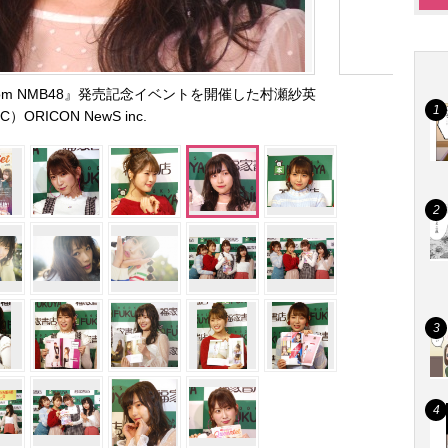
t from NMB48』発売記念イベントを開催した村瀬紗英
C）ORICON NewS inc.