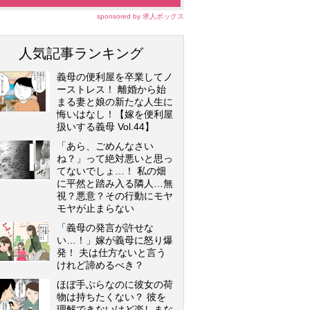
sponsored by 求人ボックス
人気記事ランキング
義母の便利屋を卒業してノ
ーストレス！ 離婚から始
まる妻と娘の新たな人生に
悔いはなし！【嫁を便利屋
扱いする義母 Vol.44】
「あら、ごめんなさい
ね？」って絶対悪いと思っ
てないでしょ…！ 私の畑
に平然と踏み入る隣人…無
視？悪意？その行動にモヤ
モヤが止まらない
「義母の発言が許せな
い…！」嫁が義母に怒り爆
発！ 夫は仕方ないと言う
けれど諦めるべき？
ほぼ手ぶらなのに彼女の荷
物は持ちたくない？ 彼を
理解できないけど楽しまな