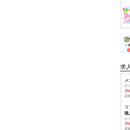
求
メ
株
月給
正社
リ
職
株
月
正社