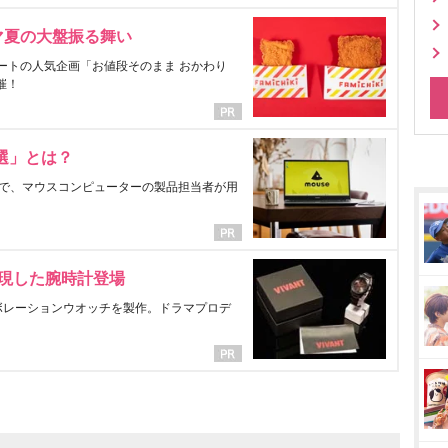
マ夏の大盤振る舞い
ートの人気企画「お値段そのまま おかわり
催！
選」とは？
で、マウスコンピューターの製品担当者が用
表現した腕時計登場
ラボレーションウオッチを製作。ドラマプロデ