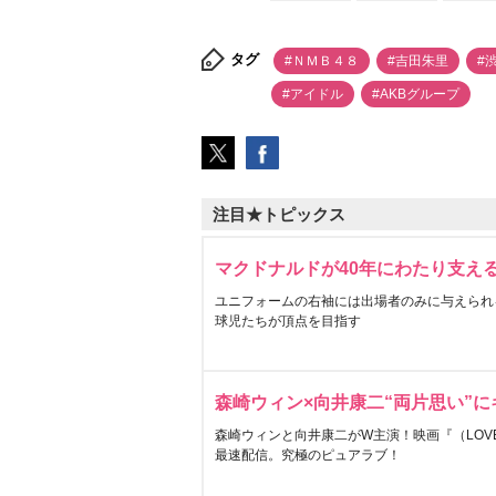
タグ
#ＮＭＢ４８
#吉田朱里
#
#アイドル
#AKBグループ
注目★トピックス
マクドナルドが40年にわたり支え
ユニフォームの右袖には出場者のみに与えられ
球児たちが頂点を目指す
森崎ウィン×向井康二“両片思い”
森崎ウィンと向井康二がW主演！映画『（LOVE S
最速配信。究極のピュアラブ！