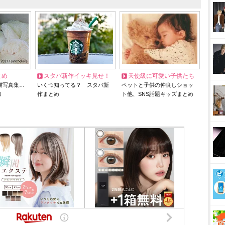
とめ
スタバ新作イッキ見せ！
天使級に可愛い子供たち
猫写真集…
いくつ知ってる？ スタバ新
ペットと子供の仲良しショッ
リ
作まとめ
ト他、SNS話題キッズまとめ