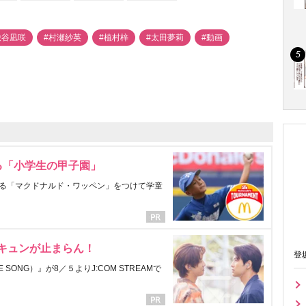
渋谷凪咲
#村瀬紗英
#植村梓
#太田夢莉
#動画
る「小学生の甲子園」
る「マクドナルド・ワッペン」をつけて学童
にキュンが止まらん！
登
ONG）』が8／５よりJ:COM STREAMで