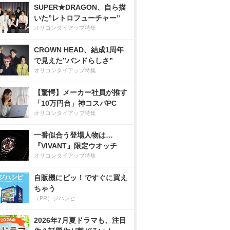
SUPER★DRAGON、自ら描
いた”レトロフューチャー”
オリコンタイアップ特集
CROWN HEAD、結成1周年
で見えた”バンドらしさ”
オリコンタイアップ特集
【驚愕】メーカー社員が推す
「10万円台」神コスパPC
オリコンタイアップ特集
一番似合う登場人物は…
『VIVANT』限定ウオッチ
オリコンタイアップ特集
自販機にピッ！ですぐに買え
ちゃう
（PR）ジハンピ
2026年7月夏ドラマも、注目