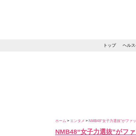
トップ
ヘルス
メイク・コスメ・スキ
ホーム
>
エンタメ
>
NMB48“女子力選抜”が
NMB48“女子力選抜”が