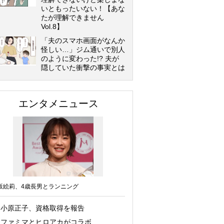
いともったいない！【あな
たが理解できません
Vol.8】
「夫のスマホ画面がなんか
怪しい…」ジム通いで別人
のように変わった!? 夫が
隠していた衝撃の事実とは
エンタメニュース
坂絵莉、4歳長男とランニング
小原正子、資格取得を報告
ファミマとヒロアカがコラボ