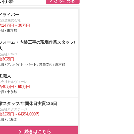
人特集
さらに見る
tドライバー
木運送株式会社
給24万円～30万円
員 / 東京都
フォーム・内装工事の現場作業スタッフ/
人
式会社KONG
給30万円
員 / アルバイト・パート / 業務委託 / 東京都
工職人
式会社セルヴィーレ
給40万円～60万円
員 / 東京都
業スタッフ/年間休日実質125日
式会社ネクステージ
32万円～64万4,000円
員 / 北海道
続きはこちら