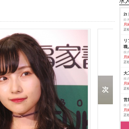
求
2
鈴
月
正社
リ
職
株
月
正社
大
株
月
正社
営
株
月給
正社