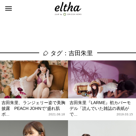
タグ：吉田朱里
吉田朱里、ランジェリー姿で美胸
吉田朱里『LARME』初カバーモ
披露 PEACH JOHNで“盛れ肌
デル「読んでいた雑誌の表紙が
ボ...
で...
2021.08.18
2019.03.15