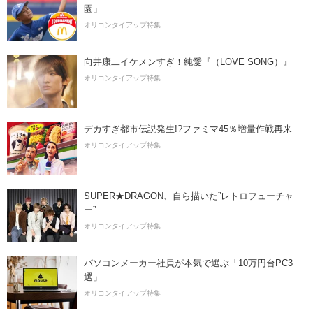
園」
オリコンタイアップ特集
向井康二イケメンすぎ！純愛『（LOVE SONG）』
オリコンタイアップ特集
デカすぎ都市伝説発生!?ファミマ45％増量作戦再来
オリコンタイアップ特集
SUPER★DRAGON、自ら描いた”レトロフューチャ
ー”
オリコンタイアップ特集
パソコンメーカー社員が本気で選ぶ「10万円台PC3
選」
オリコンタイアップ特集