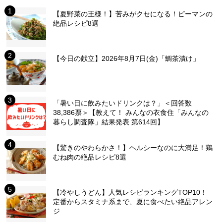
【夏野菜の王様！】苦みがクセになる！ピーマンの
絶品レシピ8選
【今日の献立】2026年8月7日(金)「鯛茶漬け」
「暑い日に飲みたいドリンクは？」＜回答数
38,386票＞【教えて！ みんなの衣食住「みんなの
暮らし調査隊」結果発表 第614回】
【驚きのやわらかさ！】ヘルシーなのに大満足！鶏
むね肉の絶品レシピ8選
【冷やしうどん】人気レシピランキングTOP10！
定番からスタミナ系まで、夏に食べたい絶品アレン
ジ