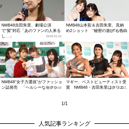
NMB48吉田朱里、劇場公演
NMB48山本彩＆吉田朱里、見納
で“髪”対応「あのファンの人来る
め2ショット “秘密の遊び”も告白
2018.09.25
し…」
2019.01.22
NMB48“女子力選抜”がファッショ
マギー、ベストビューティスト受
ン誌発売 「ヘルシーなセクシ...
賞 NMB48・吉田朱里はクリエ...
2018.02.06
2017.12.07
1/1
人気記事ランキング