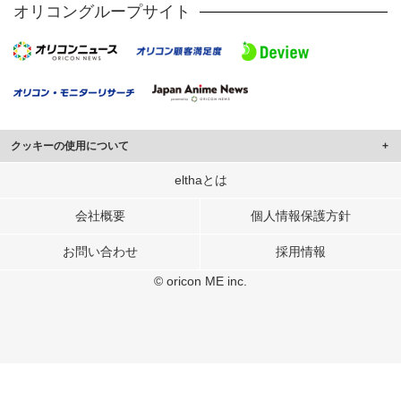
オリコングループサイト
クッキーの使用について
このサイトでは Cookie を使用して、ユーザーに合わせたコンテンツや広告の
elthaとは
表示、ソーシャル メディア機能の提供、広告の表示回数やクリック数の測定を
行っています。
会社概要
個人情報保護方針
また、ユーザーによるサイトの利用状況についても情報を収集し、ソーシャル
お問い合わせ
採用情報
メディアや広告配信、データ解析の各パートナーに提供しています。
各パートナーは、この情報とユーザーが各パートナーに提供した他の情報や、
© oricon ME inc.
ユーザーが各パートナーのサービスを使用したときに収集した他の情報を組み
合わせて使用することがあります。