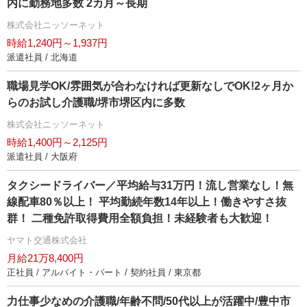
内に勤務地多数 2カ月～長期
株式会社ニッソーネット
時給1,240円～1,937円
派遣社員 / 北海道
職場見学OK/雰囲気が合わなければ更新なしでOK!2ヶ月か
らのお試し介護職/堺市堺区内に多数
株式会社ニッソーネット
時給1,400円～2,125円
派遣社員 / 大阪府
タクシードライバー／平均給与31万円！流し営業なし！無
線配車80％以上！ 平均勤続年数14年以上！働きやすさ抜
群！ 二種免許取得費用全額負担！未経験者も大歓迎！
ヤマト交通株式会社
月給21万8,400円
正社員 / アルバイト・パート / 契約社員 / 東京都
力仕事少なめの介護職/年齢不問/50代以上が活躍中/豊中市