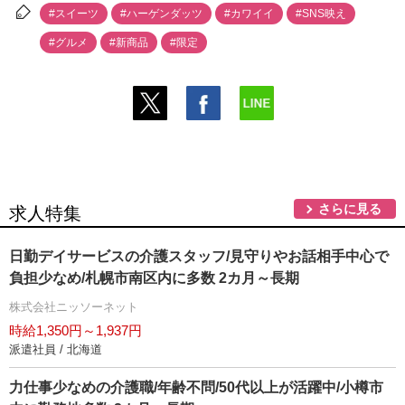
#スイーツ
#ハーゲンダッツ
#カワイイ
#SNS映え
#グルメ
#新商品
#限定
さらに見る
求人特集
日勤デイサービスの介護スタッフ/見守りやお話相手中心で
負担少なめ/札幌市南区内に多数 2カ月～長期
株式会社ニッソーネット
時給1,350円～1,937円
派遣社員 / 北海道
力仕事少なめの介護職/年齢不問/50代以上が活躍中/小樽市