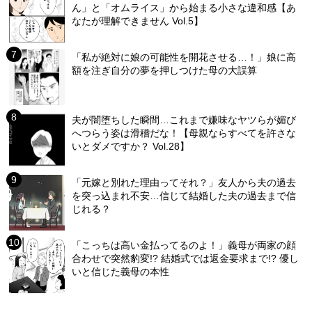
ん」と「オムライス」から始まる小さな違和感【あ
なたが理解できません Vol.5】
「私が絶対に娘の可能性を開花させる…！」娘に高
額を注ぎ自分の夢を押しつけた母の大誤算
夫が闇堕ちした瞬間…これまで嫌味なヤツらが媚び
へつらう姿は滑稽だな！【母親ならすべてを許さな
いとダメですか？ Vol.28】
「元嫁と別れた理由ってそれ？」友人から夫の過去
を突っ込まれ不安…信じて結婚した夫の過去まで信
じれる？
「こっちは高い金払ってるのよ！」義母が両家の顔
合わせで突然豹変!? 結婚式では返金要求まで!? 優し
いと信じた義母の本性