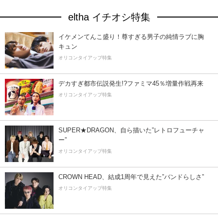
eltha イチオシ特集
イケメンてんこ盛り！尊すぎる男子の純情ラブに胸
キュン
オリコンタイアップ特集
デカすぎ都市伝説発生!?ファミマ45％増量作戦再来
オリコンタイアップ特集
SUPER★DRAGON、自ら描いた”レトロフューチャ
ー”
オリコンタイアップ特集
CROWN HEAD、結成1周年で見えた”バンドらしさ”
オリコンタイアップ特集