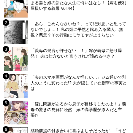
まる妻と娘の新たな人生に悔いはなし！【嫁を便利
屋扱いする義母 Vol.44】
「あら、ごめんなさいね？」って絶対悪いと思って
ないでしょ…！ 私の畑に平然と踏み入る隣人…無
視？悪意？その行動にモヤモヤが止まらない
「義母の発言が許せない…！」嫁が義母に怒り爆
発！ 夫は仕方ないと言うけれど諦めるべき？
「夫のスマホ画面がなんか怪しい…」ジム通いで別
人のように変わった!? 夫が隠していた衝撃の事実と
は
「嫁に問題があるから息子が目移りしたのよ！」義
母の驚きの見解に唖然…嫁の高学歴が原因だと主
張!?
結婚前提の付き合いに喜ぶよし子だったが…「うど