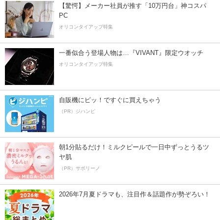
【驚愕】メーカー社員が推す「10万円台」神コスパ
PC
オリコンタイアップ特集
一番似合う登場人物は…『VIVANT』限定ウオッチ
オリコンタイアップ特集
自販機にピッ！ですぐに買えちゃう
（PR）ジハンピ
朝1分貼るだけ！ミルクピールで一日中ずっとうるツ
ヤ肌
（PR）サボリーノ
2026年7月夏ドラマも、注目作＆話題作が勢ぞろい！