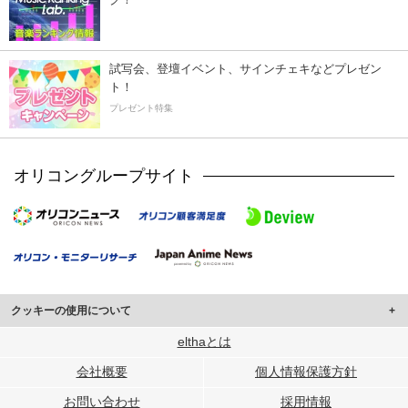
試写会、登壇イベント、サインチェキなどプレゼン
ト！
プレゼント特集
オリコングループサイト
クッキーの使用について
このサイトでは Cookie を使用して、ユーザーに合わせたコンテンツや広告の
elthaとは
表示、ソーシャル メディア機能の提供、広告の表示回数やクリック数の測定を
会社概要
個人情報保護方針
行っています。
また、ユーザーによるサイトの利用状況についても情報を収集し、ソーシャル
お問い合わせ
採用情報
メディアや広告配信、データ解析の各パートナーに提供しています。