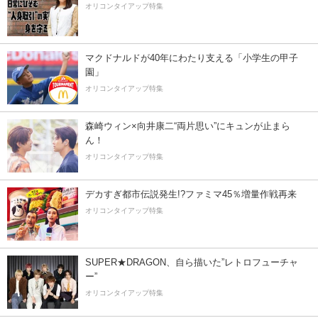
オリコンタイアップ特集
マクドナルドが40年にわたり支える「小学生の甲子
園」
オリコンタイアップ特集
森崎ウィン×向井康二“両片思い”にキュンが止まら
ん！
オリコンタイアップ特集
デカすぎ都市伝説発生!?ファミマ45％増量作戦再来
オリコンタイアップ特集
SUPER★DRAGON、自ら描いた”レトロフューチャ
ー”
オリコンタイアップ特集