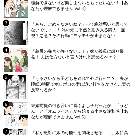
理解できないけど楽しまないともったいない！【あ
なたが理解できません Vol.8】
「あら、ごめんなさいね？」って絶対悪いと思って
ないでしょ…！ 私の畑に平然と踏み入る隣人…無
視？悪意？その行動にモヤモヤが止まらない
「義母の発言が許せない…！」嫁が義母に怒り爆
発！ 夫は仕方ないと言うけれど諦めるべき？
「うるさいから子どもを連れて外に行って？」夫が
睡眠3時間でボロボロの妻に追い打ちをかける…妻の
反撃なるか？
結婚前提の付き合いに喜ぶよし子だったが…「うど
ん」と「オムライス」から始まる小さな違和感【あ
なたが理解できません Vol.5】
「私が絶対に娘の可能性を開花させる…！」娘に高