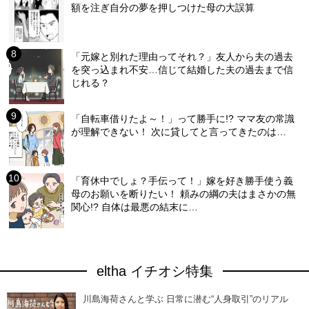
額を注ぎ自分の夢を押しつけた母の大誤算
「元嫁と別れた理由ってそれ？」友人から夫の過去
を突っ込まれ不安…信じて結婚した夫の過去まで信
じれる？
「自転車借りたよ～！」って勝手に!? ママ友の常識
が理解できない！ 次に貸してと言ってきたのは…
「育休中でしょ？手伝って！」嫁を好き勝手使う義
母のお願いを断りたい！ 頼みの綱の夫はまさかの無
関心!? 自体は最悪の結末に…
eltha イチオシ特集
川島海荷さんと学ぶ 日常に潜む“人身取引”のリアル