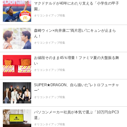
マクドナルドが40年にわたり支える「小学生の甲子
園」
オリコンタイアップ特集
森崎ウィン×向井康二“両片思い”にキュンが止まら
ん！
オリコンタイアップ特集
お値段そのまま45％増量！ファミマ夏の大盤振る舞
い
オリコンタイアップ特集
SUPER★DRAGON、自ら描いた”レトロフューチャ
ー”
オリコンタイアップ特集
パソコンメーカー社員が本気で選ぶ「10万円台PC3
選」
オリコンタイアップ特集