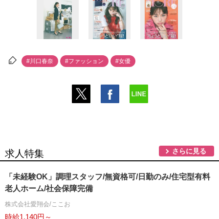
#川口春奈
#ファッション
#女優
さらに見る
求人特集
「未経験OK」調理スタッフ/無資格可/日勤のみ/住宅型有料
老人ホーム/社会保障完備
株式会社愛翔会/ここお
時給1,140円～