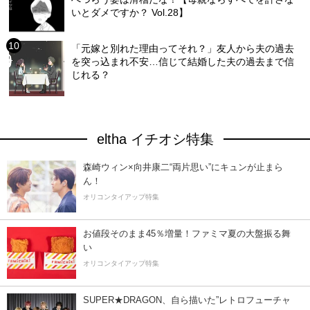
いとダメですか？ Vol.28】
「元嫁と別れた理由ってそれ？」友人から夫の過去
を突っ込まれ不安…信じて結婚した夫の過去まで信
じれる？
eltha イチオシ特集
森崎ウィン×向井康二“両片思い”にキュンが止まら
ん！
オリコンタイアップ特集
お値段そのまま45％増量！ファミマ夏の大盤振る舞
い
オリコンタイアップ特集
SUPER★DRAGON、自ら描いた”レトロフューチャ