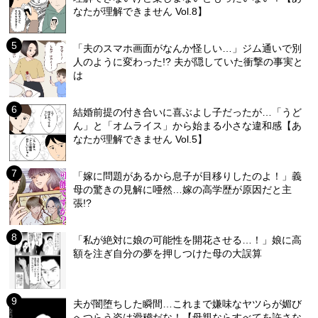
なたが理解できません Vol.8】
「夫のスマホ画面がなんか怪しい…」ジム通いで別
人のように変わった!? 夫が隠していた衝撃の事実と
は
結婚前提の付き合いに喜ぶよし子だったが…「うど
ん」と「オムライス」から始まる小さな違和感【あ
なたが理解できません Vol.5】
「嫁に問題があるから息子が目移りしたのよ！」義
母の驚きの見解に唖然…嫁の高学歴が原因だと主
張!?
「私が絶対に娘の可能性を開花させる…！」娘に高
額を注ぎ自分の夢を押しつけた母の大誤算
夫が闇堕ちした瞬間…これまで嫌味なヤツらが媚び
へつらう姿は滑稽だな！【母親ならすべてを許さな