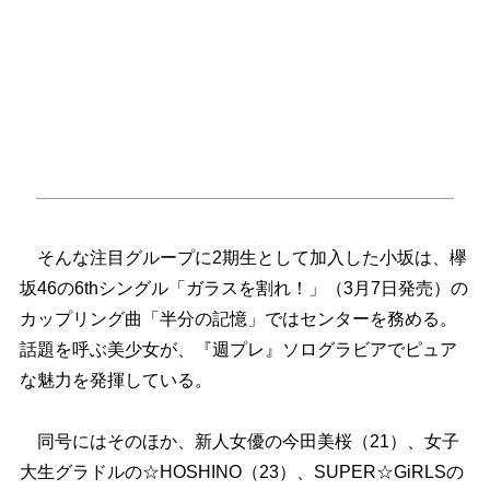
そんな注目グループに2期生として加入した小坂は、欅
坂46の6thシングル「ガラスを割れ！」（3月7日発売）の
カップリング曲「半分の記憶」ではセンターを務める。
話題を呼ぶ美少女が、『週プレ』ソログラビアでピュア
な魅力を発揮している。
同号にはそのほか、新人女優の今田美桜（21）、女子
大生グラドルの☆HOSHINO（23）、SUPER☆GiRLSの