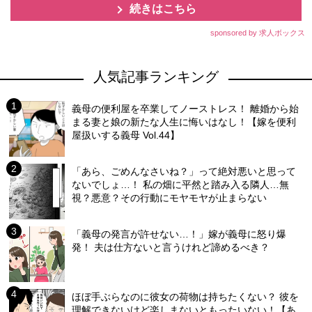
続きはこちら
sponsored by 求人ボックス
人気記事ランキング
義母の便利屋を卒業してノーストレス！ 離婚から始
まる妻と娘の新たな人生に悔いはなし！【嫁を便利
屋扱いする義母 Vol.44】
「あら、ごめんなさいね？」って絶対悪いと思って
ないでしょ…！ 私の畑に平然と踏み入る隣人…無
視？悪意？その行動にモヤモヤが止まらない
「義母の発言が許せない…！」嫁が義母に怒り爆
発！ 夫は仕方ないと言うけれど諦めるべき？
ほぼ手ぶらなのに彼女の荷物は持ちたくない？ 彼を
理解できないけど楽しまないともったいない！【あ