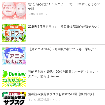
朝1分貼るだけ！ミルクピールで一日中ずっとうるツ
ヤ肌
（PR）サボリーノ
2026年7月夏ドラマも、注目作＆話題作が勢ぞろい！
【夏アニメ2026】7月期夏の新アニメを一挙紹介！
芸能界を志す10代～20代を応援！オーディション・
スクール情報はDeview
漫画読み放題サブスクおすすめ11選【徹底比較】
オリコン顧客満足度ランキング