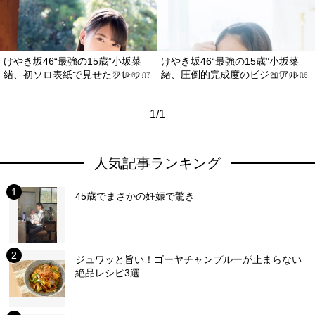
けやき坂46“最強の15歳”小坂菜
けやき坂46“最強の15歳”小坂菜
緒、初ソロ表紙で見せたフレッ...
緒、圧倒的完成度のビジュアル...
2018.03.07
2018.03.06
1/1
人気記事ランキング
45歳でまさかの妊娠で驚き
ジュワッと旨い！ゴーヤチャンプルーが止まらない
絶品レシピ3選