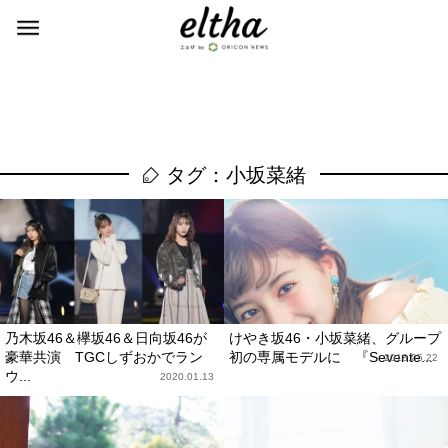
タグ：小坂菜緒
乃木坂46＆欅坂46＆日向坂46が
けやき坂46・小坂菜緒、グループ
豪華共演 TGCしずおかでラン
初の専属モデルに 『Sevente...
2018.05.22
ウ...
2020.01.13