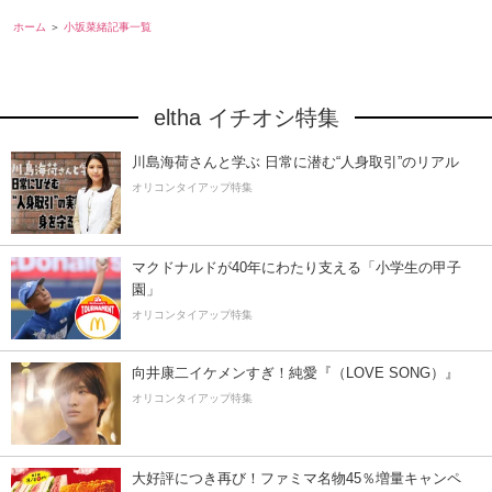
ホーム
小坂菜緒記事一覧
eltha イチオシ特集
川島海荷さんと学ぶ 日常に潜む“人身取引”のリアル
オリコンタイアップ特集
マクドナルドが40年にわたり支える「小学生の甲子
園」
オリコンタイアップ特集
向井康二イケメンすぎ！純愛『（LOVE SONG）』
オリコンタイアップ特集
大好評につき再び！ファミマ名物45％増量キャンペ