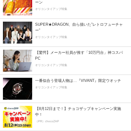
ーン
オリコンタイアップ特集
SUPER★DRAGON、自ら描いた”レトロフューチャ
ー”
オリコンタイアップ特集
【驚愕】メーカー社員が推す「10万円台」神コスパ
PC
オリコンタイアップ特集
一番似合う登場人物は…『VIVANT』限定ウオッチ
オリコンタイアップ特集
【8月12日まで！】チョコザップキャンペーン実施
中！
（PR）chocoZAP