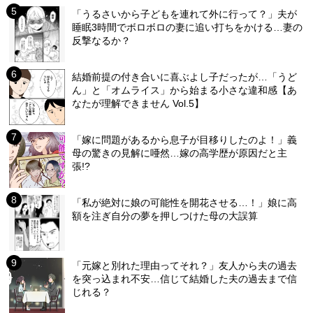
「うるさいから子どもを連れて外に行って？」夫が
睡眠3時間でボロボロの妻に追い打ちをかける…妻の
反撃なるか？
結婚前提の付き合いに喜ぶよし子だったが…「うど
ん」と「オムライス」から始まる小さな違和感【あ
なたが理解できません Vol.5】
「嫁に問題があるから息子が目移りしたのよ！」義
母の驚きの見解に唖然…嫁の高学歴が原因だと主
張!?
「私が絶対に娘の可能性を開花させる…！」娘に高
額を注ぎ自分の夢を押しつけた母の大誤算
「元嫁と別れた理由ってそれ？」友人から夫の過去
を突っ込まれ不安…信じて結婚した夫の過去まで信
じれる？