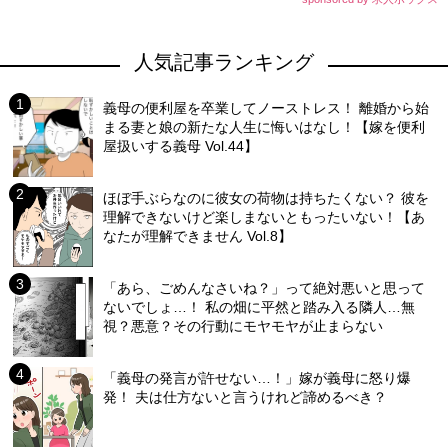
人気記事ランキング
義母の便利屋を卒業してノーストレス！ 離婚から始
まる妻と娘の新たな人生に悔いはなし！【嫁を便利
屋扱いする義母 Vol.44】
ほぼ手ぶらなのに彼女の荷物は持ちたくない？ 彼を
理解できないけど楽しまないともったいない！【あ
なたが理解できません Vol.8】
「あら、ごめんなさいね？」って絶対悪いと思って
ないでしょ…！ 私の畑に平然と踏み入る隣人…無
視？悪意？その行動にモヤモヤが止まらない
「義母の発言が許せない…！」嫁が義母に怒り爆
発！ 夫は仕方ないと言うけれど諦めるべき？