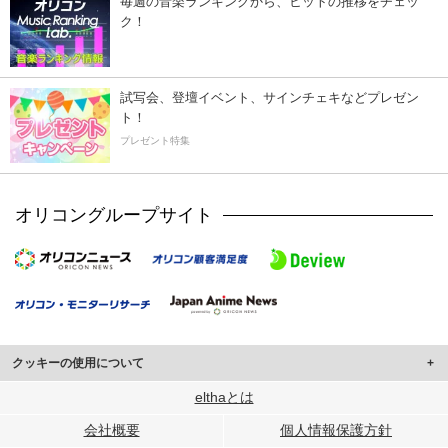
毎週の音楽ランキングから、ヒットの推移をチェッ
ク！
試写会、登壇イベント、サインチェキなどプレゼン
ト！
プレゼント特集
オリコングループサイト
クッキーの使用について
このサイトでは Cookie を使用して、ユーザーに合わせたコンテンツや広告の
elthaとは
表示、ソーシャル メディア機能の提供、広告の表示回数やクリック数の測定を
会社概要
個人情報保護方針
行っています。
また、ユーザーによるサイトの利用状況についても情報を収集し、ソーシャル