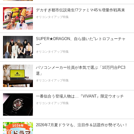
デカすぎ都市伝説発生!?ファミマ45％増量作戦再来
オリコンタイアップ特集
SUPER★DRAGON、自ら描いた”レトロフューチャ
ー”
オリコンタイアップ特集
パソコンメーカー社員が本気で選ぶ「10万円台PC3
選」
オリコンタイアップ特集
一番似合う登場人物は…『VIVANT』限定ウオッチ
オリコンタイアップ特集
2026年7月夏ドラマも、注目作＆話題作が勢ぞろい！