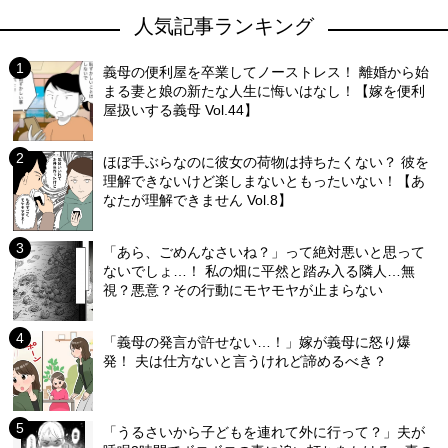
人気記事ランキング
義母の便利屋を卒業してノーストレス！ 離婚から始
まる妻と娘の新たな人生に悔いはなし！【嫁を便利
屋扱いする義母 Vol.44】
ほぼ手ぶらなのに彼女の荷物は持ちたくない？ 彼を
理解できないけど楽しまないともったいない！【あ
なたが理解できません Vol.8】
「あら、ごめんなさいね？」って絶対悪いと思って
ないでしょ…！ 私の畑に平然と踏み入る隣人…無
視？悪意？その行動にモヤモヤが止まらない
「義母の発言が許せない…！」嫁が義母に怒り爆
発！ 夫は仕方ないと言うけれど諦めるべき？
「うるさいから子どもを連れて外に行って？」夫が