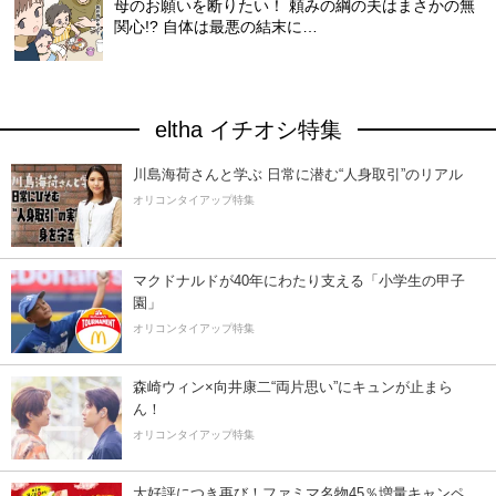
母のお願いを断りたい！ 頼みの綱の夫はまさかの無
関心!? 自体は最悪の結末に…
eltha イチオシ特集
川島海荷さんと学ぶ 日常に潜む“人身取引”のリアル
オリコンタイアップ特集
マクドナルドが40年にわたり支える「小学生の甲子
園」
オリコンタイアップ特集
森崎ウィン×向井康二“両片思い”にキュンが止まら
ん！
オリコンタイアップ特集
大好評につき再び！ファミマ名物45％増量キャンペ