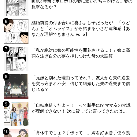
睡眠3時間でボロボロの妻に追い打ちをかける…妻の
反撃なるか？
結婚前提の付き合いに喜ぶよし子だったが…「うど
ん」と「オムライス」から始まる小さな違和感【あ
なたが理解できません Vol.5】
「私が絶対に娘の可能性を開花させる…！」娘に高
額を注ぎ自分の夢を押しつけた母の大誤算
「元嫁と別れた理由ってそれ？」友人から夫の過去
を突っ込まれ不安…信じて結婚した夫の過去まで信
じれる？
「自転車借りたよ～！」って勝手に!? ママ友の常識
が理解できない！ 次に貸してと言ってきたのは…
「育休中でしょ？手伝って！」嫁を好き勝手使う義