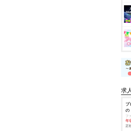
求
プ
の
フ
年
正社