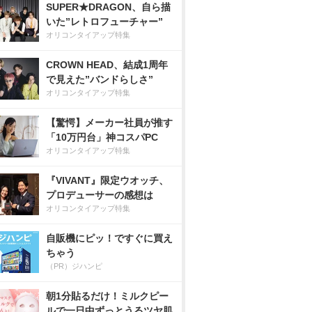
SUPER★DRAGON、自ら描
いた”レトロフューチャー”
オリコンタイアップ特集
CROWN HEAD、結成1周年
で見えた”バンドらしさ”
オリコンタイアップ特集
【驚愕】メーカー社員が推す
「10万円台」神コスパPC
オリコンタイアップ特集
『VIVANT』限定ウオッチ、
プロデューサーの感想は
オリコンタイアップ特集
自販機にピッ！ですぐに買え
ちゃう
（PR）ジハンピ
朝1分貼るだけ！ミルクピー
ルで一日中ずっとうるツヤ肌