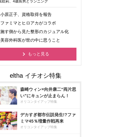
坂絵莉、4歳長男とランニング
小原正子、資格取得を報告
ファミマとヒロアカがコラボ
施す側から見た整形のカジュアル化
美容外科医が世の中に思うこと
もっと見る
森崎ウィン×向井康二“両片思
い”にキュンが止まらん！
オリコンタイアップ特集
デカすぎ都市伝説発生!?ファ
ミマ45％増量作戦再来
オリコンタイアップ特集