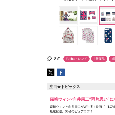
タグ
#elthaトレンド
#新商品
#
注目★トピックス
森崎ウィン×向井康二“両片思い”
森崎ウィンと向井康二がW主演！映画『（LOVE S
最速配信。究極のピュアラブ！