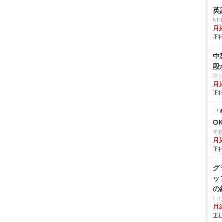
英
NI
月給
正社
中
段
富
月
正社
「
O
学
月給
正社
グ
ッ
の
い
月給
正社