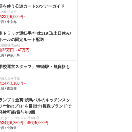
語を使う公道カートのツアーガイド
NJA株式会社
23万6,000円～
員 / 東京都
型トラック運転手/年休119日/土日休み/
ボールの固定ルート配送
士運輸株式会社
給32万円～47万円
員 / 神奈川県
学校運営スタッフ」/未経験・無資格も
K
校法人三幸学園
24万3,100円～
員 / 東京都
ランプリ金賞!焼鳥バルのキッチンスタ
フ/“食のプロ”を目指す!複数ブランドで
経験可能/賞与年3回
ただきコッコちゃん 北8条店
34万6,350円～45万5,000円
員 / 北海道