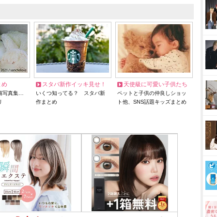
とめ
スタバ新作イッキ見せ！
天使級に可愛い子供たち
猫写真集…
いくつ知ってる？ スタバ新
ペットと子供の仲良しショッ
リ
作まとめ
ト他、SNS話題キッズまとめ