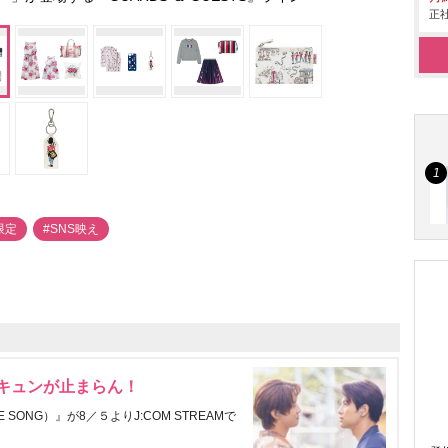
正社
限定
#SNS映え
にキュンが止まらん！
ONG）』が8／５よりJ:COM STREAMで