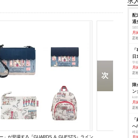
求
配
通
S
月給
正社
「
日
学
月給
正社
障
ン
ko
月
正社
「
へ
峰
が登場する『GUARDS ＆ GUESTS』ライン
月給