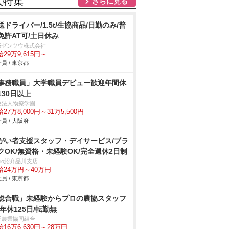
人特集
さらに見る
送ドライバー/1.5t/生協商品/日勤のみ/普
免許AT可/土日休み
BSゼンツウ株式会社
29万9,615円～
員 / 東京都
事務職員」大学職員デビュー歓迎年間休
130日以上
校法人物療学園
27万8,000円～31万5,500円
員 / 大阪府
がい者支援スタッフ・デイサービス/ブラ
クOK/無資格・未経験OK/完全週休2日制
trio紹介品川支店
給24万円～40万円
員 / 東京都
総合職」未経験からプロの農協スタッフ
/年休125日/転勤無
延農業協同組合
16万6,630円～28万円