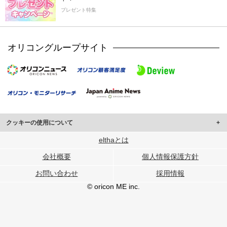
プレゼント特集
オリコングループサイト
クッキーの使用について
このサイトでは Cookie を使用して、ユーザーに合わせたコンテンツや広告の
elthaとは
表示、ソーシャル メディア機能の提供、広告の表示回数やクリック数の測定を
会社概要
個人情報保護方針
行っています。
また、ユーザーによるサイトの利用状況についても情報を収集し、ソーシャル
お問い合わせ
採用情報
メディアや広告配信、データ解析の各パートナーに提供しています。
各パートナーは、この情報とユーザーが各パートナーに提供した他の情報や、
© oricon ME inc.
ユーザーが各パートナーのサービスを使用したときに収集した他の情報を組み
合わせて使用することがあります。