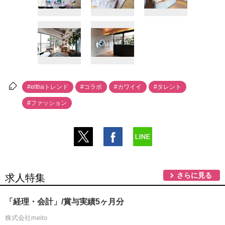
#elthaトレンド
#コラボ
#カワイイ
#タレント
#ファッション
さらに見る
求人特集
「経理・会計」/賞与実績5ヶ月分
株式会社meito