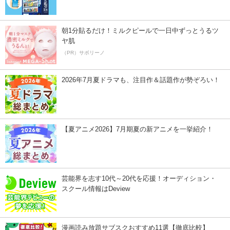
朝1分貼るだけ！ミルクピールで一日中ずっとうるツ
ヤ肌
（PR）サボリーノ
2026年7月夏ドラマも、注目作＆話題作が勢ぞろい！
【夏アニメ2026】7月期夏の新アニメを一挙紹介！
芸能界を志す10代～20代を応援！オーディション・
スクール情報はDeview
漫画読み放題サブスクおすすめ11選【徹底比較】