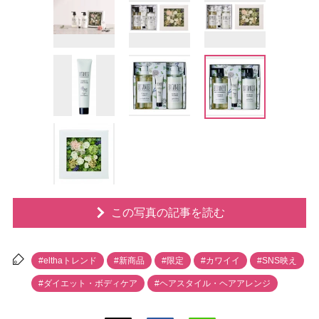
この写真の記事を読む
#elthaトレンド
#新商品
#限定
#カワイイ
#SNS映え
#ダイエット・ボディケア
#ヘアスタイル・ヘアアレンジ