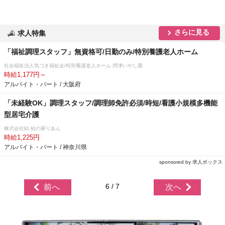
さらに見る
求人特集
「福祉調理スタッフ」無資格可/日勤のみ/特別養護老人ホーム
社会福祉法人気づき福祉会/特別養護老人ホーム 摂津いやし園
時給1,177円～
アルバイト・パート / 大阪府
「未経験OK」調理スタッフ/調理師免許必須/時短/看護小規模多機能
型居宅介護
株式会社結 結の家りあん
時給1,225円
アルバイト・パート / 神奈川県
sponsored by 求人ボックス
6 / 7
前へ
次へ