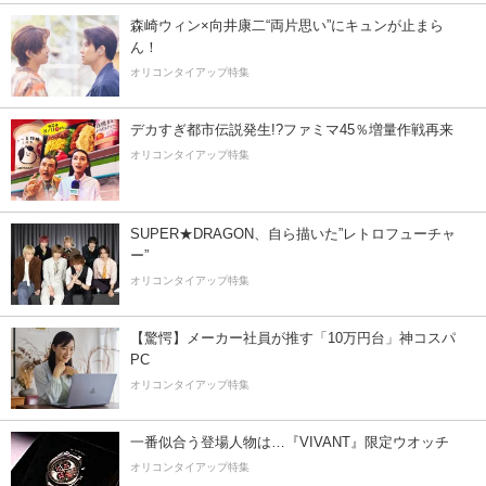
森崎ウィン×向井康二“両片思い”にキュンが止まら
ん！
オリコンタイアップ特集
デカすぎ都市伝説発生!?ファミマ45％増量作戦再来
オリコンタイアップ特集
SUPER★DRAGON、自ら描いた”レトロフューチャ
ー”
オリコンタイアップ特集
【驚愕】メーカー社員が推す「10万円台」神コスパ
PC
オリコンタイアップ特集
一番似合う登場人物は…『VIVANT』限定ウオッチ
オリコンタイアップ特集