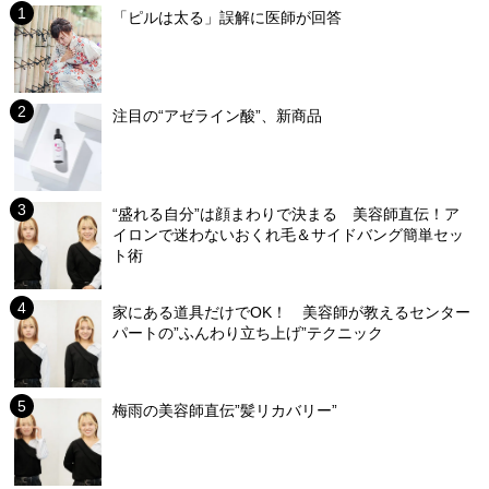
「ピルは太る」誤解に医師が回答
注目の“アゼライン酸”、新商品
“盛れる自分”は顔まわりで決まる 美容師直伝！ア
イロンで迷わないおくれ毛＆サイドバング簡単セッ
ト術
家にある道具だけでOK！ 美容師が教えるセンター
パートの”ふんわり立ち上げ”テクニック
梅雨の美容師直伝”髪リカバリー”