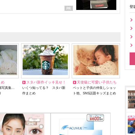
登
とめ
スタバ新作イッキ見せ！
天使級に可愛い子供たち
猫写真集…
いくつ知ってる？ スタバ新
ペットと子供の仲良しショッ
リ
作まとめ
ト他、SNS話題キッズまとめ