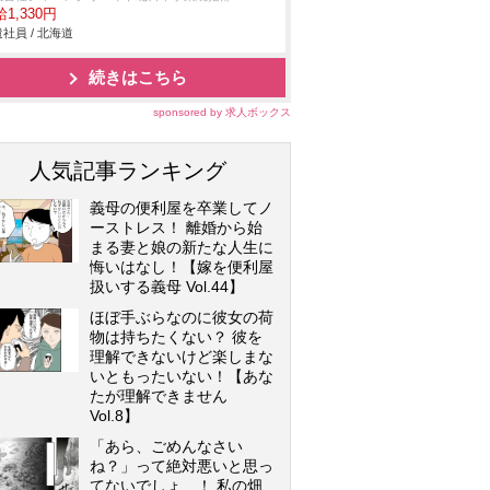
1,330円
社員 / 北海道
続きはこちら
sponsored by 求人ボックス
人気記事ランキング
義母の便利屋を卒業してノ
ーストレス！ 離婚から始
まる妻と娘の新たな人生に
悔いはなし！【嫁を便利屋
扱いする義母 Vol.44】
ほぼ手ぶらなのに彼女の荷
物は持ちたくない？ 彼を
理解できないけど楽しまな
いともったいない！【あな
たが理解できません
Vol.8】
「あら、ごめんなさい
ね？」って絶対悪いと思っ
てないでしょ…！ 私の畑