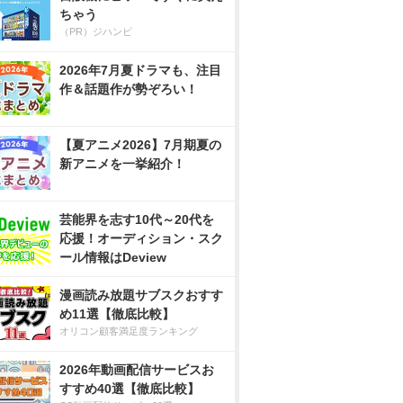
ちゃう
（PR）ジハンピ
2026年7月夏ドラマも、注目
作＆話題作が勢ぞろい！
【夏アニメ2026】7月期夏の
新アニメを一挙紹介！
芸能界を志す10代～20代を
応援！オーディション・スク
ール情報はDeview
漫画読み放題サブスクおすす
め11選【徹底比較】
オリコン顧客満足度ランキング
2026年動画配信サービスお
すすめ40選【徹底比較】