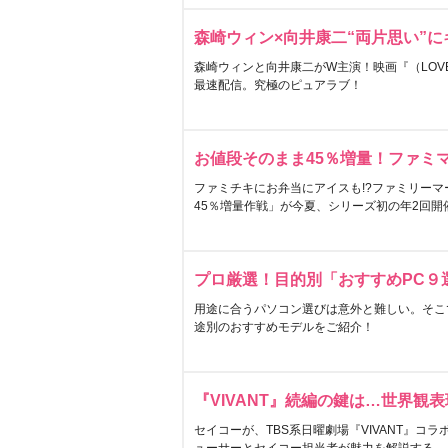
森崎ウィン×向井康二“両片思い”
森崎ウィンと向井康二がW主演！映画『（LOVE S
最速配信。究極のピュアラブ！
お値段そのまま45％増量！ファミ
ファミチキにお弁当にアイスも!?ファミリーマ
45％増量作戦」が今夏、シリーズ初の年2回開
プロ厳選！目的別「おすすめPC９
用途に合うパソコン選びは意外と難しい。そこ
途別のおすすめモデルをご紹介！
『VIVANT』続編の鍵は…世界観
セイコーが、TBS系日曜劇場『VIVANT』コ