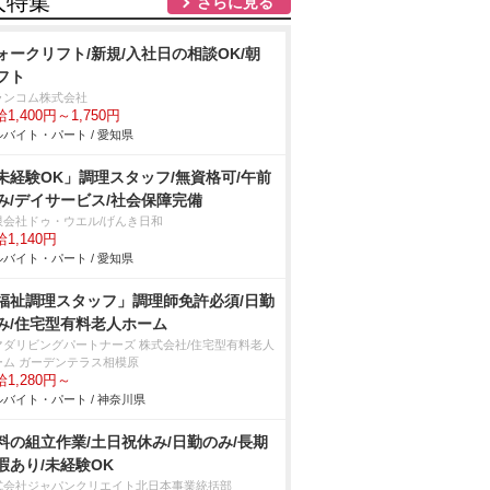
人特集
さらに見る
ォークリフト/新規/入社日の相談OK/朝
フト
ランコム株式会社
1,400円～1,750円
バイト・パート / 愛知県
未経験OK」調理スタッフ/無資格可/午前
み/デイサービス/社会保障完備
限会社ドゥ・ウエル/げんき日和
1,140円
バイト・パート / 愛知県
福祉調理スタッフ」調理師免許必須/日勤
み/住宅型有料老人ホーム
マダリビングパートナーズ 株式会社/住宅型有料老人
ーム ガーデンテラス相模原
1,280円～
バイト・パート / 神奈川県
料の組立作業/土日祝休み/日勤のみ/長期
暇あり/未経験OK
式会社ジャパンクリエイト北日本事業統括部