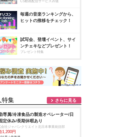
CS動画配信サービス20選
毎週の音楽ランキングから、
ヒットの推移をチェック！
試写会、登壇イベント、サイ
ンチェキなどプレゼント！
プレゼント特集
人特集
さらに見る
勤専属/冷凍食品の製造オペレーター/日
固定休み/長期休暇あり
式会社ジャパンクリエイト北日本事業統括部
1,200円