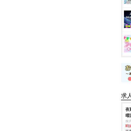
求
夜
曜
株
時給