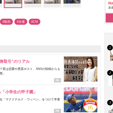
時給
派遣
#動画
#女優
#CM
身取引”のリアル
？実は恋愛や悪質ホスト、SNSの投稿からも
態。
る「小学生の甲子園」
る「マクドナルド・ワッペン」をつけて学童