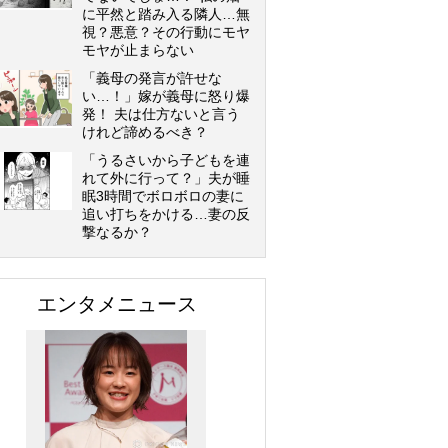
に平然と踏み入る隣人…無
視？悪意？その行動にモヤ
モヤが止まらない
「義母の発言が許せな
い…！」嫁が義母に怒り爆
発！ 夫は仕方ないと言う
けれど諦めるべき？
「うるさいから子どもを連
れて外に行って？」夫が睡
眠3時間でボロボロの妻に
追い打ちをかける…妻の反
撃なるか？
エンタメニュース