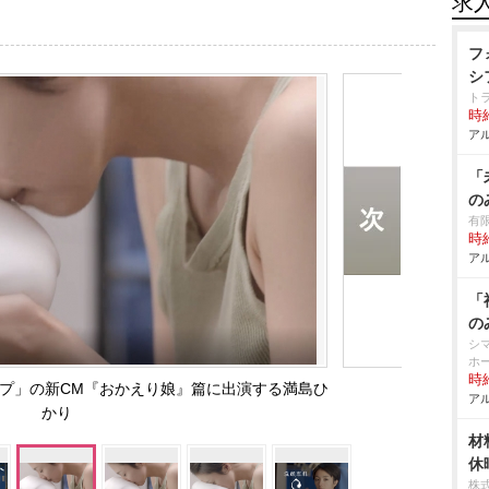
求
フ
シ
ト
時給
アル
「
の
有
時給
アル
「
の
シ
ホ
時給
プ」の新CM『おかえり娘』篇に出演する満島ひ
アル
かり
材
休
株