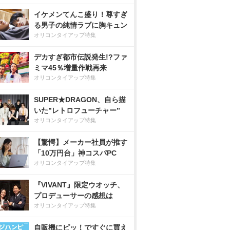
イケメンてんこ盛り！尊すぎ
る男子の純情ラブに胸キュン
オリコンタイアップ特集
デカすぎ都市伝説発生!?ファ
ミマ45％増量作戦再来
オリコンタイアップ特集
SUPER★DRAGON、自ら描
いた”レトロフューチャー”
オリコンタイアップ特集
【驚愕】メーカー社員が推す
「10万円台」神コスパPC
オリコンタイアップ特集
『VIVANT』限定ウオッチ、
プロデューサーの感想は
オリコンタイアップ特集
自販機にピッ！ですぐに買え