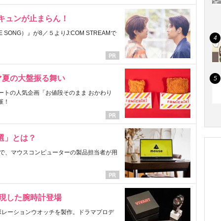
にキュンが止まらん！
ONG）』が8／５よりJ:COM STREAMで
マ夏の大盤振る舞い
ートの人気企画「お値段そのまま おかわり
催！
選」とは？
で、マウスコンピューターの製品担当者が用
表現した腕時計登場
ラボレーションウオッチを製作。ドラマプロデ