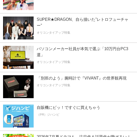
SUPER★DRAGON、自ら描いた”レトロフューチャ
ー”
オリコンタイアップ特集
パソコンメーカー社員が本気で選ぶ「10万円台PC3
選」
オリコンタイアップ特集
「別班のよう」腕時計で『VIVANT』の世界観再現
オリコンタイアップ特集
自販機にピッ！ですぐに買えちゃう
（PR）ジハンピ
2026年7月夏ドラマも、注目作＆話題作が勢ぞろい！