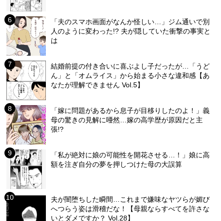
「夫のスマホ画面がなんか怪しい…」ジム通いで別
人のように変わった!? 夫が隠していた衝撃の事実と
は
結婚前提の付き合いに喜ぶよし子だったが…「うど
ん」と「オムライス」から始まる小さな違和感【あ
なたが理解できません Vol.5】
「嫁に問題があるから息子が目移りしたのよ！」義
母の驚きの見解に唖然…嫁の高学歴が原因だと主
張!?
「私が絶対に娘の可能性を開花させる…！」娘に高
額を注ぎ自分の夢を押しつけた母の大誤算
夫が闇堕ちした瞬間…これまで嫌味なヤツらが媚び
へつらう姿は滑稽だな！【母親ならすべてを許さな
いとダメですか？ Vol.28】