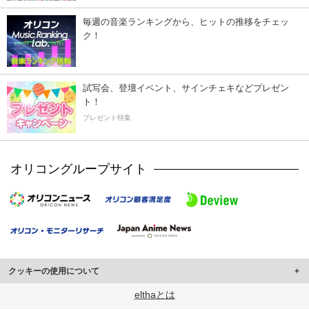
毎週の音楽ランキングから、ヒットの推移をチェッ
ク！
試写会、登壇イベント、サインチェキなどプレゼン
ト！
プレゼント特集
オリコングループサイト
クッキーの使用について
このサイトでは Cookie を使用して、ユーザーに合わせたコンテンツや広告の
elthaとは
表示、ソーシャル メディア機能の提供、広告の表示回数やクリック数の測定を