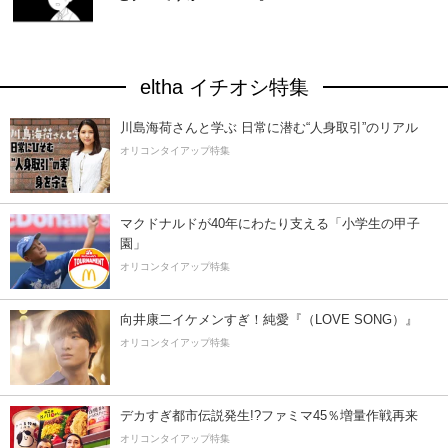
eltha イチオシ特集
川島海荷さんと学ぶ 日常に潜む“人身取引”のリアル
オリコンタイアップ特集
マクドナルドが40年にわたり支える「小学生の甲子
園」
オリコンタイアップ特集
向井康二イケメンすぎ！純愛『（LOVE SONG）』
オリコンタイアップ特集
デカすぎ都市伝説発生!?ファミマ45％増量作戦再来
オリコンタイアップ特集