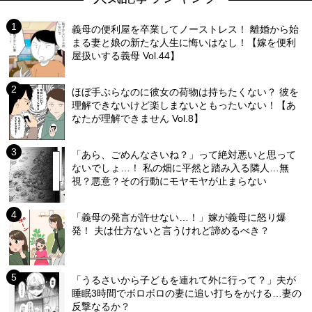
義母の便利屋を卒業してノーストレス！ 離婚から始
まる妻と娘の新たな人生に悔いはなし！【嫁を便利
屋扱いする義母 Vol.44】
ほぼ手ぶらなのに彼女の荷物は持ちたくない？ 彼を
理解できないけど楽しまないともったいない！【あ
なたが理解できません Vol.8】
「あら、ごめんなさいね？」って絶対悪いと思って
ないでしょ…！ 私の畑に平然と踏み入る隣人…無
視？悪意？その行動にモヤモヤが止まらない
「義母の発言が許せない…！」嫁が義母に怒り爆
発！ 夫は仕方ないと言うけれど諦めるべき？
「うるさいから子どもを連れて外に行って？」夫が
睡眠3時間でボロボロの妻に追い打ちをかける…妻の
反撃なるか？