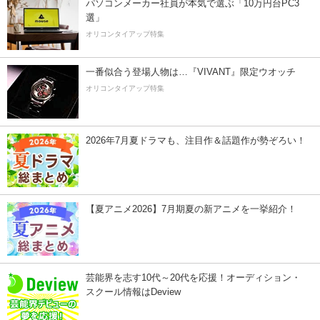
パソコンメーカー社員が本気で選ぶ「10万円台PC3
選」
オリコンタイアップ特集
一番似合う登場人物は…『VIVANT』限定ウオッチ
オリコンタイアップ特集
2026年7月夏ドラマも、注目作＆話題作が勢ぞろい！
【夏アニメ2026】7月期夏の新アニメを一挙紹介！
芸能界を志す10代～20代を応援！オーディション・
スクール情報はDeview