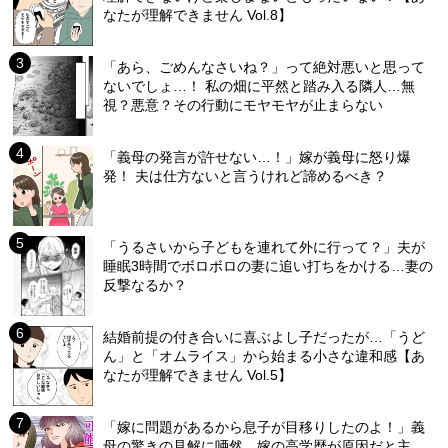
なたが理解できません Vol.8】
「あら、ごめんなさいね？」って絶対悪いと思って
ないでしょ…！ 私の畑に平然と踏み入る隣人…無
視？悪意？その行動にモヤモヤが止まらない
「義母の発言が許せない…！」嫁が義母に怒り爆
発！ 夫は仕方ないと言うけれど諦めるべき？
「うるさいから子どもを連れて外に行って？」夫が
睡眠3時間でボロボロの妻に追い打ちをかける…妻の
反撃なるか？
結婚前提の付き合いに喜ぶよし子だったが…「うど
ん」と「オムライス」から始まる小さな違和感【あ
なたが理解できません Vol.5】
「嫁に問題があるから息子が目移りしたのよ！」義
母の驚きの見解に唖然…嫁の高学歴が原因だと主