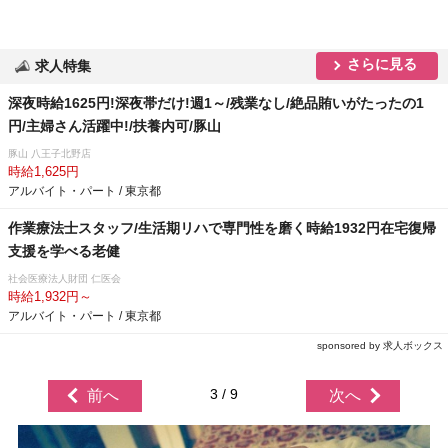
さらに見る
求人特集
深夜時給1625円!深夜帯だけ!週1～/残業なし/絶品賄いがたったの1
円/主婦さん活躍中!/扶養内可/豚山
豚山 八王子北野店
時給1,625円
アルバイト・パート / 東京都
作業療法士スタッフ/生活期リハで専門性を磨く時給1932円在宅復帰
支援を学べる老健
社会医療法人財団 仁医会
時給1,932円～
アルバイト・パート / 東京都
sponsored by 求人ボックス
3 / 9
前へ
次へ