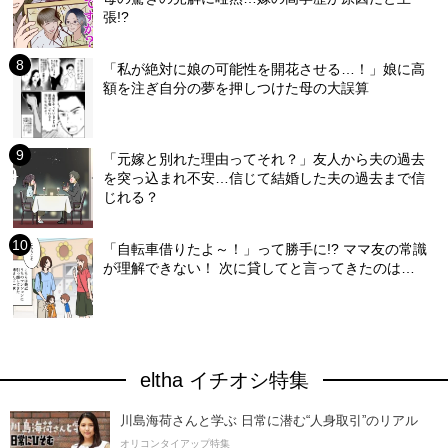
張!?
「私が絶対に娘の可能性を開花させる…！」娘に高
額を注ぎ自分の夢を押しつけた母の大誤算
「元嫁と別れた理由ってそれ？」友人から夫の過去
を突っ込まれ不安…信じて結婚した夫の過去まで信
じれる？
「自転車借りたよ～！」って勝手に!? ママ友の常識
が理解できない！ 次に貸してと言ってきたのは…
eltha イチオシ特集
川島海荷さんと学ぶ 日常に潜む“人身取引”のリアル
オリコンタイアップ特集