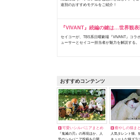
途別のおすすめモデルをご紹介！
『VIVANT』続編の鍵は…世界観
セイコーが、TBS系日曜劇場『VIVANT』コ
ューサーとセイコー担当者が魅力を解説する。
おすすめコンテンツ
可愛いシルバニアまとめ
癒やしの猫ま
『鬼滅の刃』の再現ほか、人
人気タレント猫、
気のシルバニア投稿を公開
キュートな猫ズラ