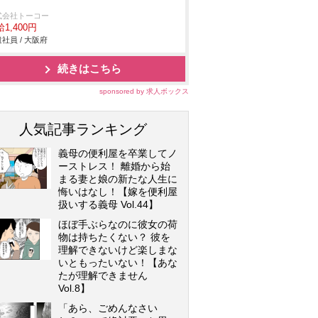
式会社トーコー
1,400円
社員 / 大阪府
続きはこちら
sponsored by 求人ボックス
人気記事ランキング
義母の便利屋を卒業してノ
ーストレス！ 離婚から始
まる妻と娘の新たな人生に
悔いはなし！【嫁を便利屋
扱いする義母 Vol.44】
ほぼ手ぶらなのに彼女の荷
物は持ちたくない？ 彼を
理解できないけど楽しまな
いともったいない！【あな
たが理解できません
Vol.8】
「あら、ごめんなさい