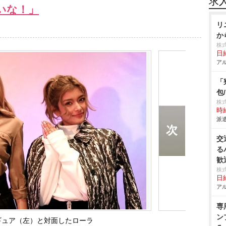
求
いな！」
リ
か
株
日給
アル
「
包
株
時給
派遣
交
る
歓
株
日給
アル
専
ン
ギュア（左）と対面したローラ