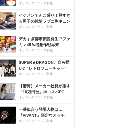
オリコンタイアップ特集
イケメンてんこ盛り！尊すぎ
る男子の純情ラブに胸キュン
オリコンタイアップ特集
デカすぎ都市伝説発生!?ファ
ミマ45％増量作戦再来
オリコンタイアップ特集
SUPER★DRAGON、自ら描
いた”レトロフューチャー”
オリコンタイアップ特集
【驚愕】メーカー社員が推す
「10万円台」神コスパPC
オリコンタイアップ特集
一番似合う登場人物は…
『VIVANT』限定ウオッチ
オリコンタイアップ特集