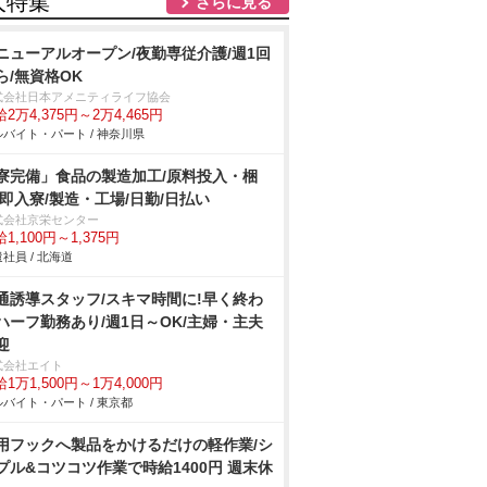
人特集
さらに見る
ニューアルオープン/夜勤専従介護/週1回
ら/無資格OK
式会社日本アメニティライフ協会
2万4,375円～2万4,465円
バイト・パート / 神奈川県
寮完備」食品の製造加工/原料投入・梱
/即入寮/製造・工場/日勤/日払い
式会社京栄センター
1,100円～1,375円
社員 / 北海道
通誘導スタッフ/スキマ時間に!早く終わ
ハーフ勤務あり/週1日～OK/主婦・主夫
迎
式会社エイト
1万1,500円～1万4,000円
バイト・パート / 東京都
用フックへ製品をかけるだけの軽作業/シ
プル&コツコツ作業で時給1400円 週末休