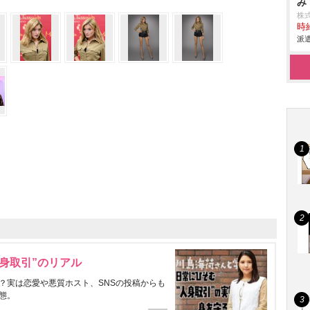
み
株
時給
派遣
身取引”のリアル
？実は恋愛や悪質ホスト、SNSの投稿からも
態。