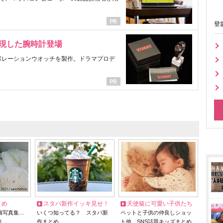
登
表現した腕時計登場
ラボレーションウオッチを製作。ドラマプロデ
とめ
スタバ新作イッキ見せ！
天使級に可愛い子供たち
猫写真集…
いくつ知ってる？ スタバ新
ペットと子供の仲良しショッ
リ
作まとめ
ト他、SNS話題キッズまとめ