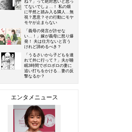
ね？」って絶対悪いと思っ
てないでしょ…！ 私の畑
に平然と踏み入る隣人…無
視？悪意？その行動にモヤ
モヤが止まらない
「義母の発言が許せな
い…！」嫁が義母に怒り爆
発！ 夫は仕方ないと言う
けれど諦めるべき？
「うるさいから子どもを連
れて外に行って？」夫が睡
眠3時間でボロボロの妻に
追い打ちをかける…妻の反
撃なるか？
エンタメニュース