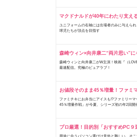
マクドナルドが40年にわたり支え
ユニフォームの右袖には出場者のみに与えられ
球児たちが頂点を目指す
森崎ウィン×向井康二“両片思い”
森崎ウィンと向井康二がW主演！映画『（LOVE S
最速配信。究極のピュアラブ！
お値段そのまま45％増量！ファミ
ファミチキにお弁当にアイスも!?ファミリーマ
45％増量作戦」が今夏、シリーズ初の年2回開
プロ厳選！目的別「おすすめPC９
用途に合うパソコン選びは意外と難しい。そこ