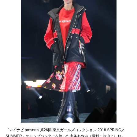
『マイナビ presents 第26回 東京ガールズコレクション 2018 SPRING／
SUMMER』のトップバッターを飾った中条あやみ（撮影：片山よしお）