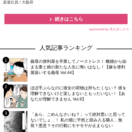
派遣社員 / 大阪府
続きはこちら
sponsored by 求人ボックス
人気記事ランキング
義母の便利屋を卒業してノーストレス！ 離婚から始
まる妻と娘の新たな人生に悔いはなし！【嫁を便利
屋扱いする義母 Vol.44】
ほぼ手ぶらなのに彼女の荷物は持ちたくない？ 彼を
理解できないけど楽しまないともったいない！【あ
なたが理解できません Vol.8】
「あら、ごめんなさいね？」って絶対悪いと思って
ないでしょ…！ 私の畑に平然と踏み入る隣人…無
視？悪意？その行動にモヤモヤが止まらない