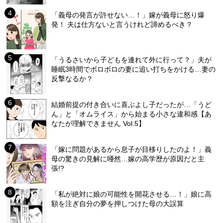
「義母の発言が許せない…！」嫁が義母に怒り爆
発！ 夫は仕方ないと言うけれど諦めるべき？
「うるさいから子どもを連れて外に行って？」夫が
睡眠3時間でボロボロの妻に追い打ちをかける…妻の
反撃なるか？
結婚前提の付き合いに喜ぶよし子だったが…「うど
ん」と「オムライス」から始まる小さな違和感【あ
なたが理解できません Vol.5】
「嫁に問題があるから息子が目移りしたのよ！」義
母の驚きの見解に唖然…嫁の高学歴が原因だと主
張!?
「私が絶対に娘の可能性を開花させる…！」娘に高
額を注ぎ自分の夢を押しつけた母の大誤算