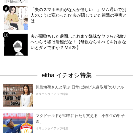
「夫のスマホ画面がなんか怪しい…」ジム通いで別
人のように変わった!? 夫が隠していた衝撃の事実と
は
夫が闇堕ちした瞬間…これまで嫌味なヤツらが媚び
へつらう姿は滑稽だな！【母親ならすべてを許さな
いとダメですか？ Vol.28】
eltha イチオシ特集
川島海荷さんと学ぶ 日常に潜む“人身取引”のリアル
オリコンタイアップ特集
マクドナルドが40年にわたり支える「小学生の甲子
園」
オリコンタイアップ特集