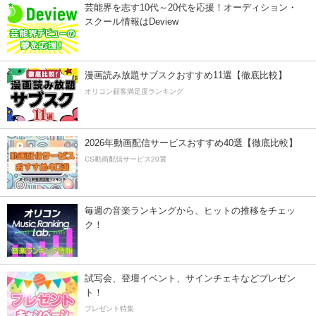
芸能界を志す10代～20代を応援！オーディション・
スクール情報はDeview
漫画読み放題サブスクおすすめ11選【徹底比較】
オリコン顧客満足度ランキング
2026年動画配信サービスおすすめ40選【徹底比較】
CS動画配信サービス20選
毎週の音楽ランキングから、ヒットの推移をチェッ
ク！
試写会、登壇イベント、サインチェキなどプレゼン
ト！
プレゼント特集