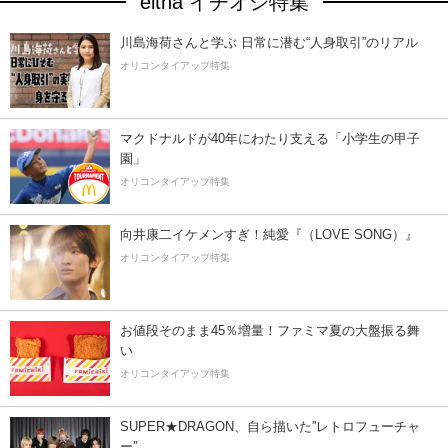
eltha イチオシ特集
川島海荷さんと学ぶ 日常に潜む“人身取引”のリアル
オリコンタイアップ特集
マクドナルドが40年にわたり支える「小学生の甲子
園」
オリコンタイアップ特集
向井康二イケメンすぎ！純愛『（LOVE SONG）』
オリコンタイアップ特集
お値段そのまま45％増量！ファミマ夏の大盤振る舞
い
オリコンタイアップ特集
SUPER★DRAGON、自ら描いた”レトロフューチャ
ー”