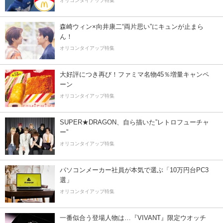
オリコンタイアップ特集
森崎ウィン×向井康二“両片思い”にキュンが止まら
ん！
オリコンタイアップ特集
大好評につき再び！ファミマ名物45％増量キャンペ
ーン
オリコンタイアップ特集
SUPER★DRAGON、自ら描いた”レトロフューチャ
ー”
オリコンタイアップ特集
パソコンメーカー社員が本気で選ぶ「10万円台PC3
選」
オリコンタイアップ特集
一番似合う登場人物は…『VIVANT』限定ウオッチ