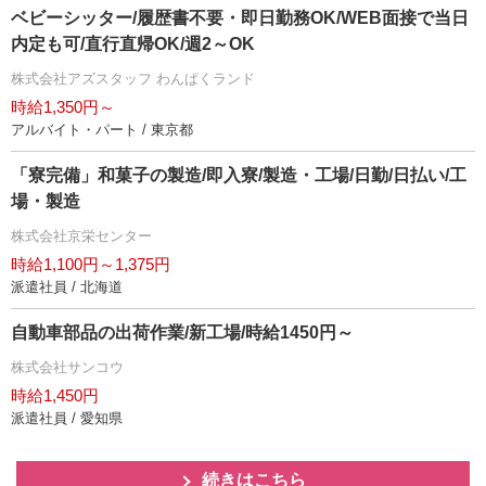
ベビーシッター/履歴書不要・即日勤務OK/WEB面接で当日
内定も可/直行直帰OK/週2～OK
株式会社アズスタッフ わんぱくランド
時給1,350円～
アルバイト・パート / 東京都
「寮完備」和菓子の製造/即入寮/製造・工場/日勤/日払い/工
場・製造
株式会社京栄センター
時給1,100円～1,375円
派遣社員 / 北海道
自動車部品の出荷作業/新工場/時給1450円～
株式会社サンコウ
時給1,450円
派遣社員 / 愛知県
続きはこちら