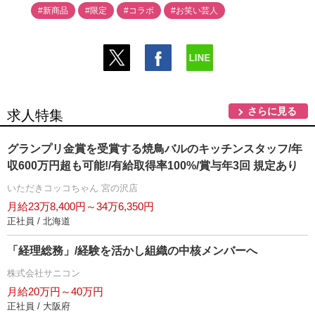
#新商品
#限定
#コラボ
#お笑い芸人
さらに見る
求人特集
グランプリ金賞を受賞する焼鳥バルのキッチンスタッフ/年
収600万円超も可能!/有給取得率100%/賞与年3回 規定あり
いただきコッコちゃん 宮の沢店
月給23万8,400円～34万6,350円
正社員 / 北海道
「経理総務」/経験を活かし組織の中核メンバーへ
株式会社サニコン
月給20万円～40万円
正社員 / 大阪府