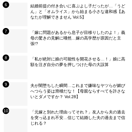
結婚前提の付き合いに喜ぶよし子だったが…「うど
ん」と「オムライス」から始まる小さな違和感【あ
なたが理解できません Vol.5】
「嫁に問題があるから息子が目移りしたのよ！」義
母の驚きの見解に唖然…嫁の高学歴が原因だと主
張!?
「私が絶対に娘の可能性を開花させる…！」娘に高
額を注ぎ自分の夢を押しつけた母の大誤算
夫が闇堕ちした瞬間…これまで嫌味なヤツらが媚び
へつらう姿は滑稽だな！【母親ならすべてを許さな
いとダメですか？ Vol.28】
「元嫁と別れた理由ってそれ？」友人から夫の過去
を突っ込まれ不安…信じて結婚した夫の過去まで信
じれる？