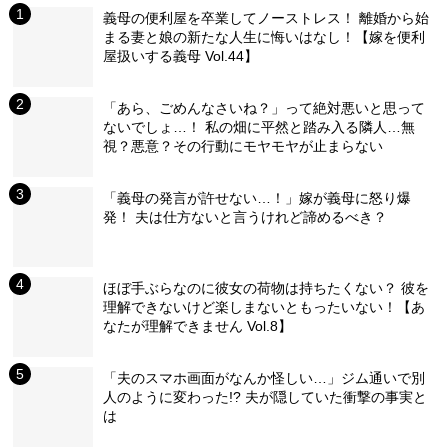
義母の便利屋を卒業してノーストレス！ 離婚から始
まる妻と娘の新たな人生に悔いはなし！【嫁を便利
屋扱いする義母 Vol.44】
「あら、ごめんなさいね？」って絶対悪いと思って
ないでしょ…！ 私の畑に平然と踏み入る隣人…無
視？悪意？その行動にモヤモヤが止まらない
「義母の発言が許せない…！」嫁が義母に怒り爆
発！ 夫は仕方ないと言うけれど諦めるべき？
ほぼ手ぶらなのに彼女の荷物は持ちたくない？ 彼を
理解できないけど楽しまないともったいない！【あ
なたが理解できません Vol.8】
「夫のスマホ画面がなんか怪しい…」ジム通いで別
人のように変わった!? 夫が隠していた衝撃の事実と
は