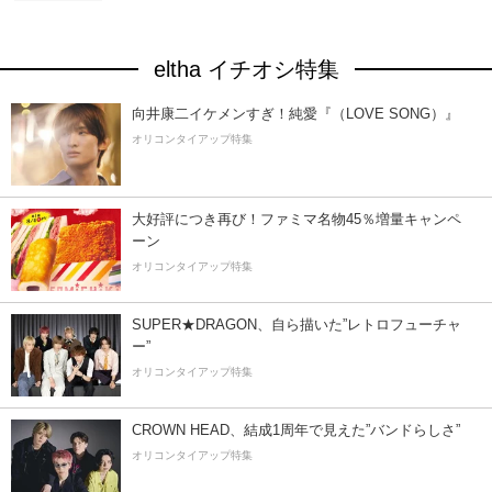
eltha イチオシ特集
向井康二イケメンすぎ！純愛『（LOVE SONG）』
オリコンタイアップ特集
大好評につき再び！ファミマ名物45％増量キャンペ
ーン
オリコンタイアップ特集
SUPER★DRAGON、自ら描いた”レトロフューチャ
ー”
オリコンタイアップ特集
CROWN HEAD、結成1周年で見えた”バンドらしさ”
オリコンタイアップ特集