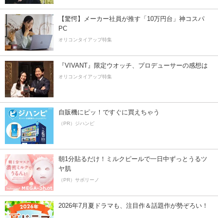
【驚愕】メーカー社員が推す「10万円台」神コスパ
PC
オリコンタイアップ特集
『VIVANT』限定ウオッチ、プロデューサーの感想は
オリコンタイアップ特集
自販機にピッ！ですぐに買えちゃう
（PR）ジハンピ
朝1分貼るだけ！ミルクピールで一日中ずっとうるツ
ヤ肌
（PR）サボリーノ
2026年7月夏ドラマも、注目作＆話題作が勢ぞろい！