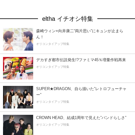
eltha イチオシ特集
森崎ウィン×向井康二“両片思い”にキュンが止まら
ん！
オリコンタイアップ特集
デカすぎ都市伝説発生!?ファミマ45％増量作戦再来
オリコンタイアップ特集
SUPER★DRAGON、自ら描いた”レトロフューチャ
ー”
オリコンタイアップ特集
CROWN HEAD、結成1周年で見えた”バンドらしさ”
オリコンタイアップ特集