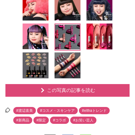
この写真の記事を読む
#渡辺直美
#コスメ・スキンケア
#elthaトレンド
#新商品
#限定
#コラボ
#お笑い芸人