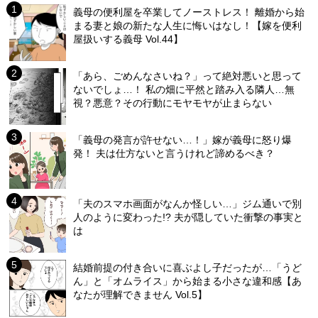
義母の便利屋を卒業してノーストレス！ 離婚から始
まる妻と娘の新たな人生に悔いはなし！【嫁を便利
屋扱いする義母 Vol.44】
「あら、ごめんなさいね？」って絶対悪いと思って
ないでしょ…！ 私の畑に平然と踏み入る隣人…無
視？悪意？その行動にモヤモヤが止まらない
「義母の発言が許せない…！」嫁が義母に怒り爆
発！ 夫は仕方ないと言うけれど諦めるべき？
「夫のスマホ画面がなんか怪しい…」ジム通いで別
人のように変わった!? 夫が隠していた衝撃の事実と
は
結婚前提の付き合いに喜ぶよし子だったが…「うど
ん」と「オムライス」から始まる小さな違和感【あ
なたが理解できません Vol.5】