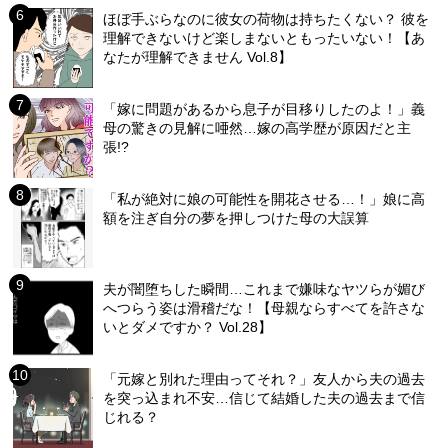
ほぼ手ぶらなのに彼女の荷物は持ちたくない？ 彼を
理解できないけど楽しまないともったいない！【あ
なたが理解できません Vol.8】
「嫁に問題があるから息子が目移りしたのよ！」義
母の驚きの見解に唖然…嫁の高学歴が原因だと主
張!?
「私が絶対に娘の可能性を開花させる…！」娘に高
額を注ぎ自分の夢を押しつけた母の大誤算
夫が闇堕ちした瞬間…これまで嫌味なヤツらが媚び
へつらう姿は滑稽だな！【母親ならすべてを許さな
いとダメですか？ Vol.28】
「元嫁と別れた理由ってそれ？」友人から夫の過去
を突っ込まれ不安…信じて結婚した夫の過去まで信
じれる？