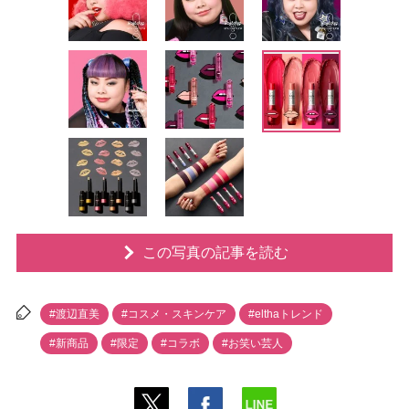
この写真の記事を読む
#渡辺直美
#コスメ・スキンケア
#elthaトレンド
#新商品
#限定
#コラボ
#お笑い芸人