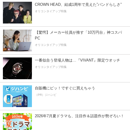
CROWN HEAD、結成1周年で見えた”バンドらしさ”
オリコンタイアップ特集
【驚愕】メーカー社員が推す「10万円台」神コスパ
PC
オリコンタイアップ特集
一番似合う登場人物は…『VIVANT』限定ウオッチ
オリコンタイアップ特集
自販機にピッ！ですぐに買えちゃう
（PR）ジハンピ
2026年7月夏ドラマも、注目作＆話題作が勢ぞろい！