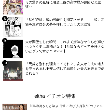
母の驚きの見解に唖然…嫁の高学歴が原因だと主
張!?
「私が絶対に娘の可能性を開花させる…！」娘に高
額を注ぎ自分の夢を押しつけた母の大誤算
夫が闇堕ちした瞬間…これまで嫌味なヤツらが媚び
へつらう姿は滑稽だな！【母親ならすべてを許さな
いとダメですか？ Vol.28】
「元嫁と別れた理由ってそれ？」友人から夫の過去
を突っ込まれ不安…信じて結婚した夫の過去まで信
じれる？
eltha イチオシ特集
川島海荷さんと学ぶ 日常に潜む“人身取引”のリアル