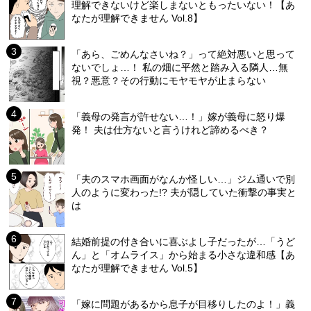
理解できないけど楽しまないともったいない！【あ
なたが理解できません Vol.8】
「あら、ごめんなさいね？」って絶対悪いと思って
ないでしょ…！ 私の畑に平然と踏み入る隣人…無
視？悪意？その行動にモヤモヤが止まらない
「義母の発言が許せない…！」嫁が義母に怒り爆
発！ 夫は仕方ないと言うけれど諦めるべき？
「夫のスマホ画面がなんか怪しい…」ジム通いで別
人のように変わった!? 夫が隠していた衝撃の事実と
は
結婚前提の付き合いに喜ぶよし子だったが…「うど
ん」と「オムライス」から始まる小さな違和感【あ
なたが理解できません Vol.5】
「嫁に問題があるから息子が目移りしたのよ！」義