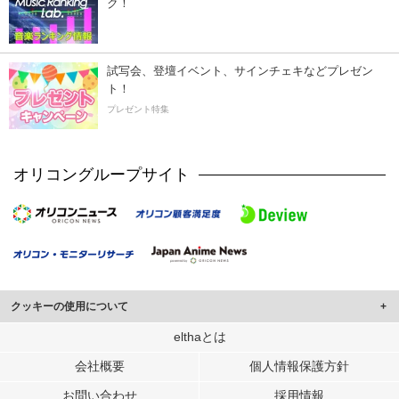
ク！
試写会、登壇イベント、サインチェキなどプレゼン
ト！
プレゼント特集
オリコングループサイト
クッキーの使用について
このサイトでは Cookie を使用して、ユーザーに合わせたコンテンツや広告の
elthaとは
表示、ソーシャル メディア機能の提供、広告の表示回数やクリック数の測定を
会社概要
個人情報保護方針
行っています。
また、ユーザーによるサイトの利用状況についても情報を収集し、ソーシャル
お問い合わせ
採用情報
メディアや広告配信、データ解析の各パートナーに提供しています。