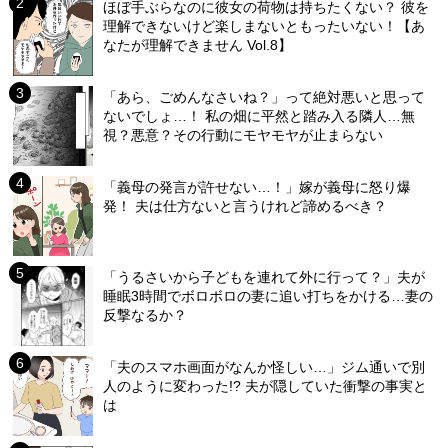
ほぼ手ぶらなのに彼女の荷物は持ちたくない？ 彼を
理解できないけど楽しまないともったいない！【あ
なたが理解できません Vol.8】
「あら、ごめんなさいね？」って絶対悪いと思って
ないでしょ…！ 私の畑に平然と踏み入る隣人…無
視？悪意？その行動にモヤモヤが止まらない
「義母の発言が許せない…！」嫁が義母に怒り爆
発！ 夫は仕方ないと言うけれど諦めるべき？
「うるさいから子どもを連れて外に行って？」夫が
睡眠3時間でボロボロの妻に追い打ちをかける…妻の
反撃なるか？
「夫のスマホ画面がなんか怪しい…」ジム通いで別
人のように変わった!? 夫が隠していた衝撃の事実と
は