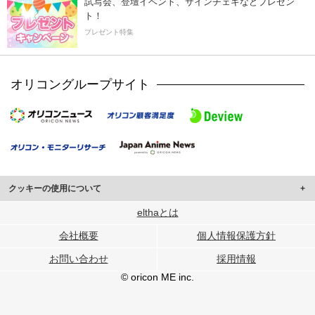
試写会、登壇イベント、サインチェキなどプレゼン
ト！
プレゼント特集
オリコングループサイト
クッキーの使用について
このサイトでは Cookie を使用して、ユーザーに合わせたコンテンツや広告の
elthaとは
表示、ソーシャル メディア機能の提供、広告の表示回数やクリック数の測定を
会社概要
個人情報保護方針
行っています。
また、ユーザーによるサイトの利用状況についても情報を収集し、ソーシャル
お問い合わせ
採用情報
メディアや広告配信、データ解析の各パートナーに提供しています。
各パートナーは、この情報とユーザーが各パートナーに提供した他の情報や、
© oricon ME inc.
ユーザーが各パートナーのサービスを使用したときに収集した他の情報を組み
合わせて使用することがあります。