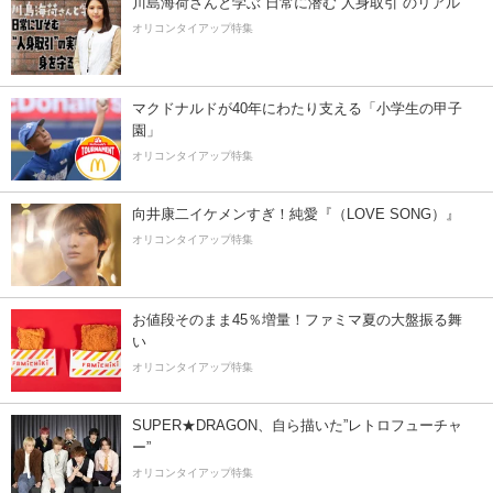
川島海荷さんと学ぶ 日常に潜む“人身取引”のリアル
オリコンタイアップ特集
マクドナルドが40年にわたり支える「小学生の甲子
園」
オリコンタイアップ特集
向井康二イケメンすぎ！純愛『（LOVE SONG）』
オリコンタイアップ特集
お値段そのまま45％増量！ファミマ夏の大盤振る舞
い
オリコンタイアップ特集
SUPER★DRAGON、自ら描いた”レトロフューチャ
ー”
オリコンタイアップ特集