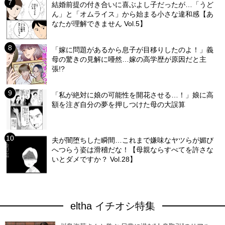
結婚前提の付き合いに喜ぶよし子だったが…「うど
ん」と「オムライス」から始まる小さな違和感【あ
なたが理解できません Vol.5】
「嫁に問題があるから息子が目移りしたのよ！」義
母の驚きの見解に唖然…嫁の高学歴が原因だと主
張!?
「私が絶対に娘の可能性を開花させる…！」娘に高
額を注ぎ自分の夢を押しつけた母の大誤算
夫が闇堕ちした瞬間…これまで嫌味なヤツらが媚び
へつらう姿は滑稽だな！【母親ならすべてを許さな
いとダメですか？ Vol.28】
eltha イチオシ特集