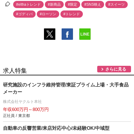
#elthaトレンド
#新商品
#限定
#SNS映え
#スイーツ
#ゴディバ
#ローソン
#トレンド
さらに見る
求人特集
研究施設のインフラ維持管理/東証プライム上場・大手食品
メーカー
株式会社ヤクルト本社
年収600万円～800万円
正社員 / 東京都
自動車の反響営業/来店対応中心/未経験OK/中域型