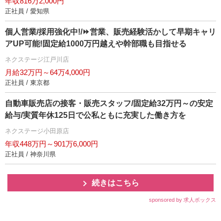
年収816万2,000円
正社員 / 愛知県
個人営業/採用強化中!/⏩️営業、販売経験活かして早期キャリ
アUP可能!固定給1000万円越えや幹部職も目指せる
ネクステージ江戸川店
月給32万円～64万4,000円
正社員 / 東京都
自動車販売店の接客・販売スタッフ/固定給32万円～の安定
給与/実質年休125日で公私ともに充実した働き方を
ネクステージ小田原店
年収448万円～901万6,000円
正社員 / 神奈川県
続きはこちら
sponsored by 求人ボックス