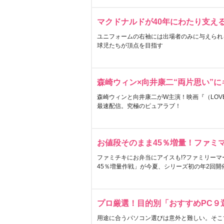
マクドナルドが40年にわたり支え
ユニフォームの右袖には出場者のみに与えられ
球児たちが頂点を目指す
森崎ウィン×向井康二“両片思い”
森崎ウィンと向井康二がW主演！映画『（LOVE S
最速配信。究極のピュアラブ！
お値段そのまま45％増量！ファミ
ファミチキにお弁当にアイスも!?ファミリーマ
45％増量作戦」が今夏、シリーズ初の年2回開
プロ厳選！目的別「おすすめPC９
用途に合うパソコン選びは意外と難しい。そこ