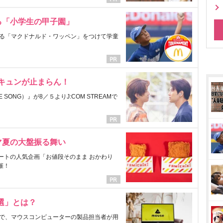
る「小学生の甲子園」
る「マクドナルド・ワッペン」をつけて学童
にキュンが止まらん！
ONG）』が8／５よりJ:COM STREAMで
マ夏の大盤振る舞い
ートの人気企画「お値段そのまま おかわり
催！
選」とは？
で、マウスコンピューターの製品担当者が用