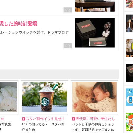
表現した腕時計登場
ラボレーションウオッチを製作。ドラマプロデ
とめ
スタバ新作イッキ見せ！
天使級に可愛い子供たち
猫写真集…
いくつ知ってる？ スタバ新
ペットと子供の仲良しショッ
リ
作まとめ
ト他、SNS話題キッズまとめ