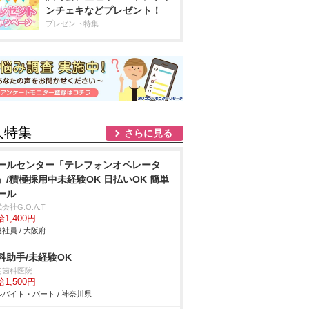
ンチェキなどプレゼント！
プレゼント特集
人特集
さらに見る
ールセンター「テレフォンオペレータ
」/積極採用中未経験OK 日払いOK 簡単
ール
会社G.O.A.T
1,400円
社員 / 大阪府
科助手/未経験OK
内歯科医院
1,500円
バイト・パート / 神奈川県