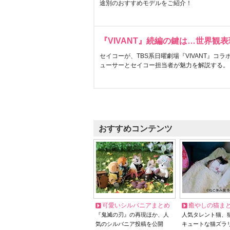
途別のおすすめモデルをご紹介！
『VIVANT』続編の鍵は…世界観
セイコーが、TBS系日曜劇場『VIVANT』コ
ューサーとセイコー担当者が魅力を解説する。
おすすめコンテンツ
可愛いシルバニアまとめ
癒やしの猫ま
『鬼滅の刃』の再現ほか、人
人気タレント猫、
気のシルバニア投稿を公開
キュートな猫ズラ