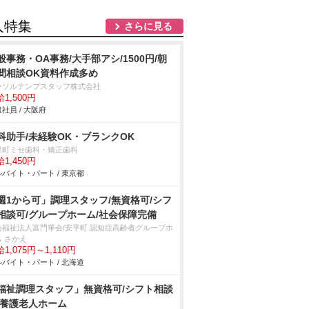
人特集
さらに見る
般事務・OA事務/大手部アシ/1500円/朝
間相談OK資料作成多め
ーソルテンプスタッフ株式会社
1,500円
社員 / 大阪府
科助手/未経験OK・ブランクOK
保町ミセ歯科・矯正歯科
1,450円
バイト・パート / 東京都
週1から可」調理スタッフ/無資格可/シフ
相談可/グループホーム/社会保障完備
会福祉法人富門華会/安平町 認知症高齢者グループホ
ム さかえ
1,075円～1,110円
バイト・パート / 北海道
福祉調理スタッフ」無資格可/シフト相談
/養護老人ホーム