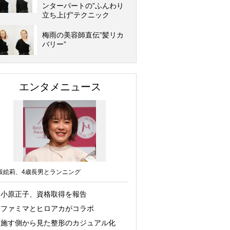
ンターパートの”ふんわり
立ち上げ”テクニック
梅雨の美容師直伝”髪リカ
バリー”
エンタメニュース
坂絵莉、4歳長男とランニング
小原正子、資格取得を報告
ファミマとヒロアカがコラボ
施す側から見た整形のカジュアル化