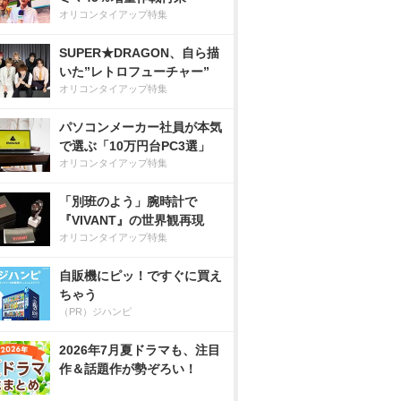
オリコンタイアップ特集
SUPER★DRAGON、自ら描
いた”レトロフューチャー”
オリコンタイアップ特集
パソコンメーカー社員が本気
で選ぶ「10万円台PC3選」
オリコンタイアップ特集
「別班のよう」腕時計で
『VIVANT』の世界観再現
オリコンタイアップ特集
自販機にピッ！ですぐに買え
ちゃう
（PR）ジハンピ
2026年7月夏ドラマも、注目
作＆話題作が勢ぞろい！