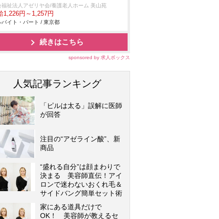
会福祉法人アゼリヤ会/養護老人ホーム 美山苑
1,226円～1,257円
バイト・パート / 東京都
続きはこちら
sponsored by 求人ボックス
人気記事ランキング
「ピルは太る」誤解に医師
が回答
注目の“アゼライン酸”、新
商品
“盛れる自分”は顔まわりで
決まる 美容師直伝！アイ
ロンで迷わないおくれ毛＆
サイドバング簡単セット術
家にある道具だけで
OK！ 美容師が教えるセ