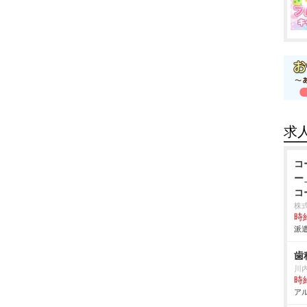
求
コ
ー
コ
株式
時給
派遣
歯
川
時給
アル