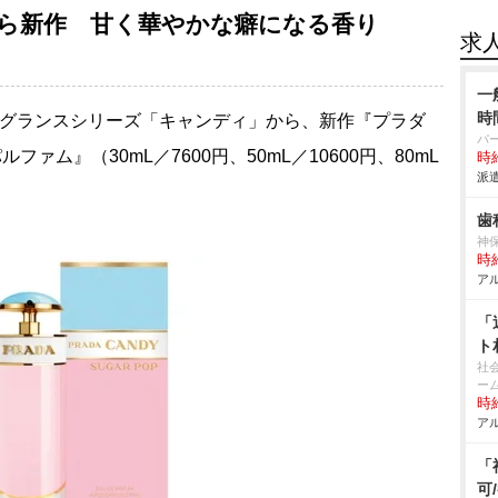
ら新作 甘く華やかな癖になる香り
求
一
時
レグランスシリーズ「キャンディ」から、新作『プラダ
パ
ファム』（30mL／7600円、50mL／10600円、80mL
時給
派遣
歯
神
時給
アル
「
ト
社
ー
時給
アル
「
可