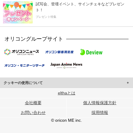
試写会、登壇イベント、サインチェキなどプレゼン
ト！
プレゼント特集
オリコングループサイト
クッキーの使用について
このサイトでは Cookie を使用して、ユーザーに合わせたコンテンツや広告の
elthaとは
表示、ソーシャル メディア機能の提供、広告の表示回数やクリック数の測定を
会社概要
個人情報保護方針
行っています。
また、ユーザーによるサイトの利用状況についても情報を収集し、ソーシャル
お問い合わせ
採用情報
メディアや広告配信、データ解析の各パートナーに提供しています。
各パートナーは、この情報とユーザーが各パートナーに提供した他の情報や、
© oricon ME inc.
ユーザーが各パートナーのサービスを使用したときに収集した他の情報を組み
合わせて使用することがあります。