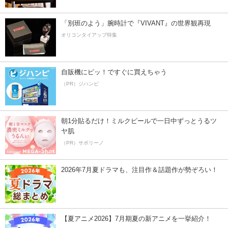
「別班のよう」腕時計で『VIVANT』の世界観再現
オリコンタイアップ特集
自販機にピッ！ですぐに買えちゃう
（PR）ジハンピ
朝1分貼るだけ！ミルクピールで一日中ずっとうるツ
ヤ肌
（PR）サボリーノ
2026年7月夏ドラマも、注目作＆話題作が勢ぞろい！
【夏アニメ2026】7月期夏の新アニメを一挙紹介！