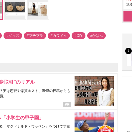
派遣
#グッズ
#プチプラ
#カワイイ
#DIY
#かばん
身取引”のリアル
？実は恋愛や悪質ホスト、SNSの投稿からも
態。
る「小学生の甲子園」
る「マクドナルド・ワッペン」をつけて学童