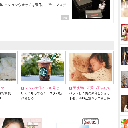
ラボレーションウオッチを製作。ドラマプロデ
とめ
スタバ新作イッキ見せ！
天使級に可愛い子供たち
猫写真集…
いくつ知ってる？ スタバ新
ペットと子供の仲良しショッ
リ
作まとめ
ト他、SNS話題キッズまとめ