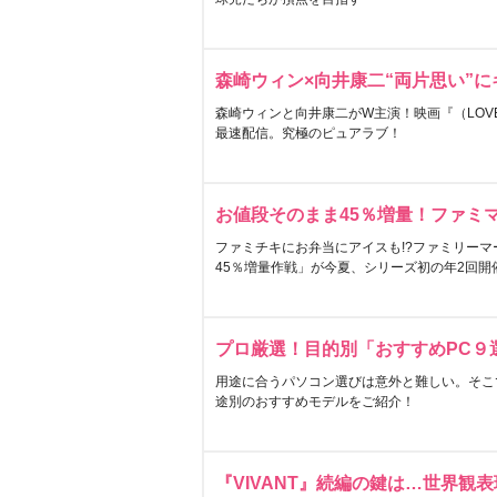
森崎ウィン×向井康二“両片思い”
森崎ウィンと向井康二がW主演！映画『（LOVE S
最速配信。究極のピュアラブ！
お値段そのまま45％増量！ファミ
ファミチキにお弁当にアイスも!?ファミリーマ
45％増量作戦」が今夏、シリーズ初の年2回開
プロ厳選！目的別「おすすめPC９
用途に合うパソコン選びは意外と難しい。そこ
途別のおすすめモデルをご紹介！
『VIVANT』続編の鍵は…世界観