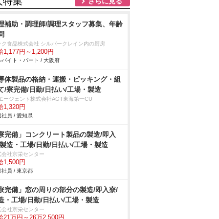
人特集
さらに見る
理補助・調理師/調理スタッフ募集、年齢
問
ック食品株式会社 シルバークレイン内の厨房
1,177円～1,200円
バイト・パート / 大阪府
導体製品の格納・運搬・ピッキング・組
て/寮完備/日勤/日払い/工場・製造
Tエージェント株式会社AGT東海第一CU
1,320円
社員 / 愛知県
寮完備」コンクリート製品の製造/即入
/製造・工場/日勤/日払い/工場・製造
式会社京栄センター
1,500円
社員 / 東京都
寮完備」窓の周りの部分の製造/即入寮/
造・工場/日勤/日払い/工場・製造
式会社京栄センター
21万円～26万2,500円