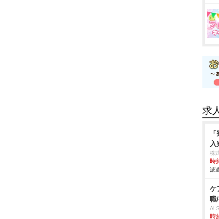
求
「
入
株
時給
派遣
ケ
職
A
時給