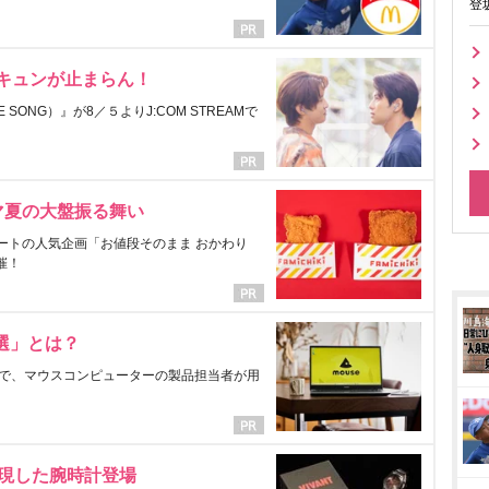
登
にキュンが止まらん！
ONG）』が8／５よりJ:COM STREAMで
マ夏の大盤振る舞い
ートの人気企画「お値段そのまま おかわり
催！
選」とは？
で、マウスコンピューターの製品担当者が用
表現した腕時計登場