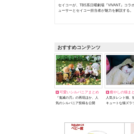
セイコーが、TBS系日曜劇場『VIVANT』コ
ューサーとセイコー担当者が魅力を解説する。
おすすめコンテンツ
可愛いシルバニアまとめ
癒やしの猫ま
『鬼滅の刃』の再現ほか、人
人気タレント猫、
気のシルバニア投稿を公開
キュートな猫ズラ