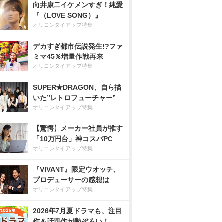
向井康二イケメンすぎ！純愛
『（LOVE SONG）』
オリコンタイアップ特集
デカすぎ都市伝説発生!?ファ
ミマ45％増量作戦再来
オリコンタイアップ特集
SUPER★DRAGON、自ら描
いた”レトロフューチャー”
オリコンタイアップ特集
【驚愕】メーカー社員が推す
「10万円台」神コスパPC
オリコンタイアップ特集
『VIVANT』限定ウオッチ、
プロデューサーの感想は
オリコンタイアップ特集
2026年7月夏ドラマも、注目
作＆話題作が勢ぞろい！