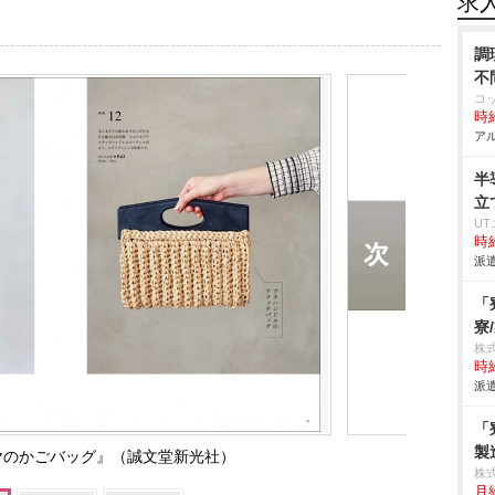
求
調
不
コ
時給
アル
半
立
U
時給
派遣
「
寮
株
時給
派遣
「
製
ヤのかごバッグ』（誠文堂新光社）
株
月給