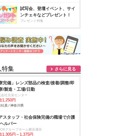
試写会、登壇イベント、サイ
ンチェキなどプレゼント！
プレゼント特集
人特集
さらに見る
寮完備」レンズ部品の検査/接着/調整/即
寮/製造・工場/日勤
式会社京栄センター
1,250円
社員 / 神奈川県
アスタッフ・社会保険完備の職場で介護
/ヘルパー
LSOKグループホーム横浜瀬谷
1,305円～1,375円