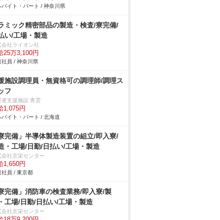
バイト・パート / 神奈川県
ラミック精密部品の製造・検査/寮完備/
払い/工場・製造
式会社ライオン社
25万3,100円
社員 / 神奈川県
援施設調理員・無資格可の調理師/調理ス
ッフ
害者支援施設 青雲
1,075円
バイト・パート / 北海道
寮完備」半導体製造装置の組立/即入寮/
造・工場/日勤/日払い/工場・製造
式会社京栄センター
1,650円
社員 / 東京都
寮完備」消防車の検査業務/即入寮/製
・工場/日勤/日払い/工場・製造
式会社京栄センター
18万9,200円