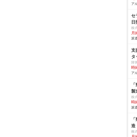
アル
セ
日
株
月給
派遣
支
タ
障
時給
アル
「
製
株
時給
派遣
「
造
株
月給