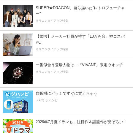
SUPER★DRAGON、自ら描いた”レトロフューチャ
ー”
オリコンタイアップ特集
【驚愕】メーカー社員が推す「10万円台」神コスパ
PC
オリコンタイアップ特集
一番似合う登場人物は…『VIVANT』限定ウオッチ
オリコンタイアップ特集
自販機にピッ！ですぐに買えちゃう
（PR）ジハンピ
2026年7月夏ドラマも、注目作＆話題作が勢ぞろい！