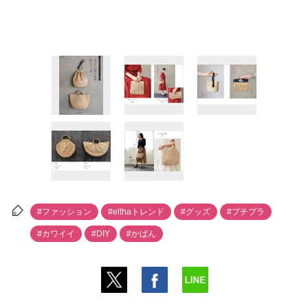
#ファッション
#elthaトレンド
#グッズ
#プチプラ
#カワイイ
#DIY
#かばん